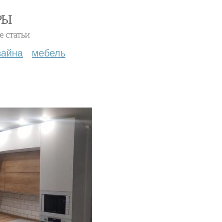
РЫ
е статьи
зайна
мебель