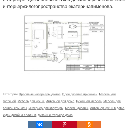
интерьержилогопространства екатеринапименова.
Категории:
Красивые интерьеры домов
,
Идеи дизайна прихожей
,
Мебель для
гостиной
,
Мебель для кухни
,
Интерьер для дома
,
Кухонная мебель
,
Мебель для
ванной комнаты
,
Интерьер для квартиры
,
Мебель диваны
,
Интерьер кухни в доме
,
Идеи дизайна спальни
,
Дизайн интерьера дома