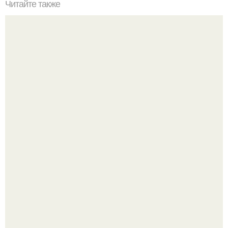
Читайте также
Резьба по дереву в стиле барокко. Резьба по дереву:
стилистические направления и характерные узоры.
Маленькая, но практичная квартира у моря 48 кв.