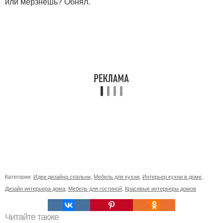
или мерзнешь? Обнял.
Категории:
Идеи дизайна спальни
,
Мебель для кухни
,
Интерьер кухни в доме
,
Дизайн интерьера дома
,
Мебель для гостиной
,
Красивые интерьеры домов
Читайте также