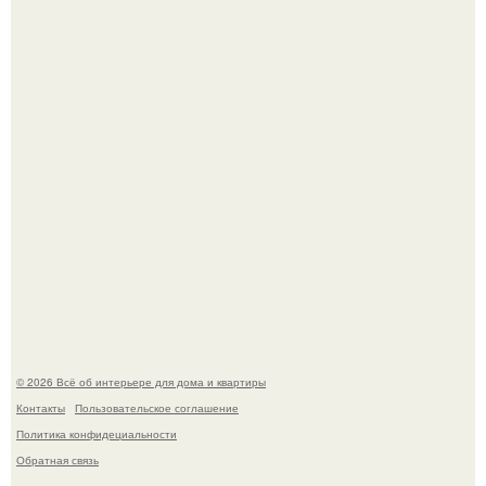
Сокровища из Hoff.
Эко - панно "Песочный Берег":
© 2026 Всё об интерьере для дома и квартиры
Контакты
Пользовательское соглашение
Политика конфидециальности
Обратная связь