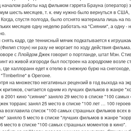
 началом работы над фильмом гэррета Брауна (оператор) з
мум шесть месяцев, т. к. ему нужно было вернуться в США, 
. Когда, спустя полгода, было отснято материала лишь на п
льких месяцев одну неделю работать на "Сиянии", а одну - н
но.
 снять кадр, где теннисный мячик подкатывается к игрушка
 (Филип стоун) ни разу не моргает по ходу действия фильма.
говоре с Ллойдом Джек говорит о портланде, штат Мэн. Стив
инт из живой изгороди был построен на аэродроме возле студ
, где халлоранн едет к отелю в снежную бурю на снегоходе,
"Timberline" в Орегоне.
тря на множество негативных рецензий в год выхода на эк
х критиков, считается одним из лучших фильмов в жанре "х
, в 2001 кино "сияние" заняло 29 место в списке "100 самы
Джек торранс занял 25 место в списке "100 лет … 100 героев
на возглавила список "100 самых страшных фильмов всех вре
ие" заняло 5 место в списке "лучших фильмов в жанре "хорр
 6 место в списке "100 самых страшных моментов в кино".