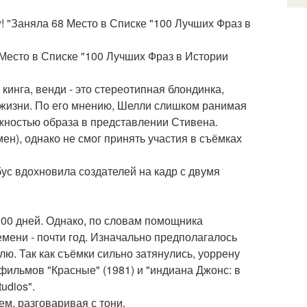
! "Заняла 68 Место в Списке "100 Лучших Фраз в
 Место в Списке "100 Лучших Фраз в Истории
кинга, венди - это стереотипная блондинка,
 жизни. По его мнению, Шелли слишком ранимая
жностью образа в представлении Стивена.
н), однако не смог принять участия в съёмках
рбус вдохновила создателей на кадр с двумя
200 дней. Однако, по словам помощника
мени - почти год. Изначально предполагалось
лю. Так как съёмки сильно затянулись, уоррену
фильмов "Красные" (1981) и "индиана Джонс: в
udios".
м, разговаривая с тони.