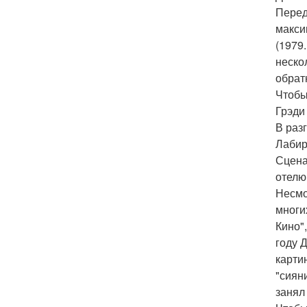
Перед
макси
(1979
неско
обрат
Чтобы
Грэди
В раз
Лабир
Сцена
отелю 
Несмо
многи
Кино"
году 
карти
"сиян
занял