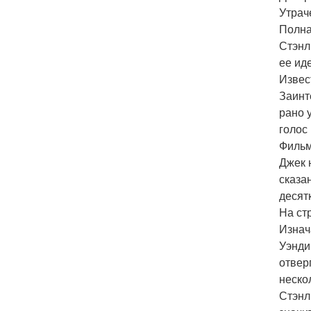
Утрач
Полна
Стэнл
ее ид
Извес
Заинт
рано 
голос
Фильм,
Джек 
сказа
десят
На ст
Изнач
Уэнди
отвер
неско
Стэнл