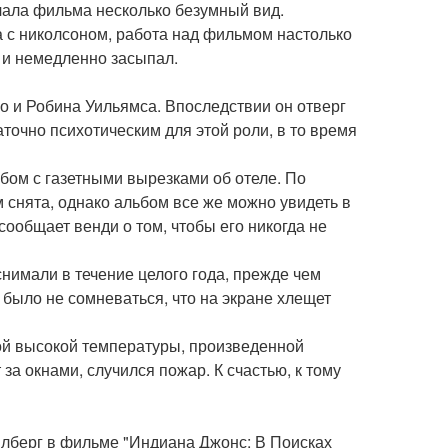
ачала фильма несколько безумный вид.
а с николсоном, работа над фильмом настолько
ь и немедленно засыпал.
о и Робина Уильямса. Впоследствии он отверг
аточно психотическим для этой роли, в то время
льбом с газетными вырезками об отеле. По
 снята, однако альбом все же можно увидеть в
сообщает венди о том, чтобы его никогда не
снимали в течение целого года, прежде чем
о было не сомневаться, что на экране хлещет
ной высокой температуры, произведенной
а окнами, случился пожар. К счастью, к тому
лберг в фильме "Индиана Джонс: В Поисках