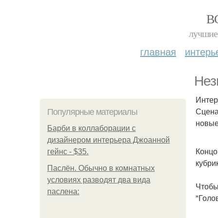
В
лучшие 
главная
интерь
Нез
Интер
Сцена
Популярные материалы
новые
Барби в коллаборации с
дизайнером интерьера Джоанной
Концо
гейнс - $35.
кубри
Паслён. Обычно в комнатных
условиях разводят два вида
Чтобы
паслена:
"Голов