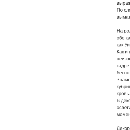
выраж
По сл
вымат
На ро
обе к
как У
Как и
неизв
кадре
беспок
Знаме
кубри
кровь.
В дек
освет
момен
Декор