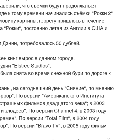
аверили, что съёмки будут продолжаться
где к тому времени начинались съёмки "Рокки 2"
оловину картины, гэррету пришлось в течение
а "Рокки", постоянно летая из Англии в США и
м Дэнни, потребовалось 50 дублей.
ен кинг вырос в данном городе.
ии "Elstree Studios".
 была снята во время снежной бури по дороге к
раны, на сегодняшний день "Сияние", по мнению
оррор". По версии "Американского Института
х страшных фильмов двадцатого века"; в 2003
 и злодеев". По версии Channel 4, в 2003 году
мен". По версии "Total Film", в 2004 году
ор". По версии "Bravo TV", в 2005 году фильм