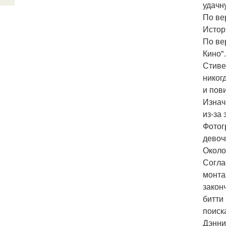
удачн
По ве
Истор
По ве
Кино".
Стиве
никог
и пов
Изнач
из-за 
Фотог
девоч
Около
Согла
монта
закон
битти
поиска
Дэнни