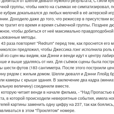
 добиться от Шелли дювалл нужного результата, Стэнли ку
чной группы, чтобы никто на съемках не симпатизировал,
е кубрик докапывался до любых мелочей в её актерской иг
янии. Доходило даже до того, что режиссер в присутствии в
ую тратит его время и время съёмочной группы. Позднее дю
жное, чтобы добиться от неё максимально правдоподобной а
ьзованные методы.
 43 раза повторяет "Redrum" перед тем, как проснется его м
николсон предложил, чтобы Джессика лэнг исполнила роль 
ой из сцен мы видим, как Дэнни и венди идут к центру лаби
ыше и выше удаляясь от них. Для съёмок сцены была постр
ы шести футов (183 сантиметра. После этого построили це
ину рядом с жилым домом. Шелли дювалл и Дэнни Ллойд бро
ли камеры с крыши здания. В заключение два кадра (миниа
альную величину) соединили вместе.
, которую читает венди в начале фильма, - "Над Пропастью
та, в которой происходили невероятные события, имела но
телей картины заменить одну цифру на 237, так как боялись
авливаться в этом "Проклятом" номере.