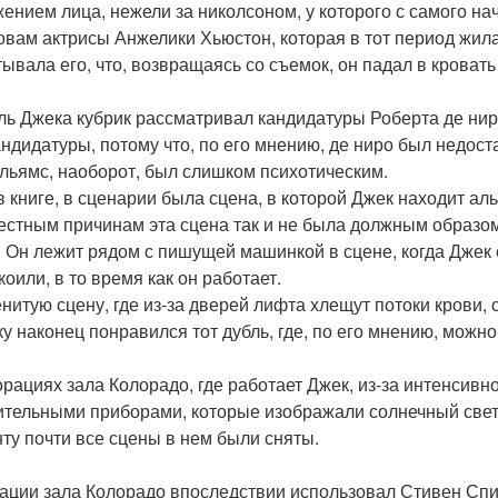
ением лица, нежели за николсоном, у которого с самого н
овам актрисы Анжелики Хьюстон, которая в тот период жил
ывала его, что, возвращаясь со съемок, он падал в кроват
ль Джека кубрик рассматривал кандидатуры Роберта де нир
андидатуры, потому что, по его мнению, де ниро был недост
ильямс, наоборот, был слишком психотическим.
 в книге, в сценарии была сцена, в которой Джек находит а
естным причинам эта сцена так и не была должным образом
. Он лежит рядом с пишущей машинкой в сцене, когда Джек 
оили, в то время как он работает.
нитую сцену, где из-за дверей лифта хлещут потоки крови, 
ку наконец понравился тот дубль, где, по его мнению, можн
орациях зала Колорадо, где работает Джек, из-за интенсив
ительными приборами, которые изображали солнечный свет з
ту почти все сцены в нем были сняты.
ации зала Колорадо впоследствии использовал Стивен Спи