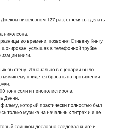
Джеком николсоном 127 раз, стремясь сделать
а николсона.
 разницы во времени, позвонил Стивену Кингу
ря, шокирован, услышав в телефонной трубке
низации книги.
чик об стену. Изначально в сценарии было
то мячик ему придется бросать на протяжении
руки.
00 тонн соли и пенополистирола.
ь Дэнни.
к фильму, который практически полностью был
ись только музыка на начальных титрах и еще
оторый слишком дословно следовал книге и