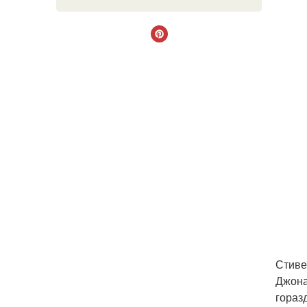
Стиве
Джона
гораз