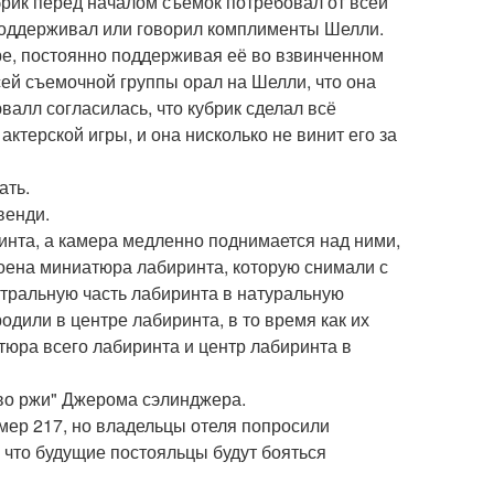
брик перед началом съёмок потребовал от всей
 поддерживал или говорил комплименты Шелли.
ре, постоянно поддерживая её во взвинченном
сей съемочной группы орал на Шелли, что она
валл согласилась, что кубрик сделал всё
ктерской игры, и она нисколько не винит его за
ать.
венди.
ринта, а камера медленно поднимается над ними,
оена миниатюра лабиринта, которую снимали с
нтральную часть лабиринта в натуральную
дили в центре лабиринта, в то время как их
тюра всего лабиринта и центр лабиринта в
 во ржи" Джерома сэлинджера.
мер 217, но владельцы отеля попросили
, что будущие постояльцы будут бояться