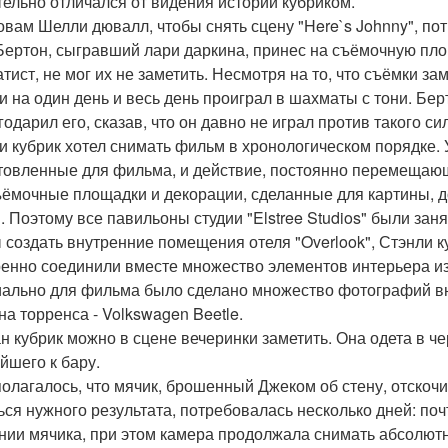
тельно отличался от видения истории кубриком.
овам Шелли дювалл, чтобы снять сцену "Here`s Johnny", пот
Бертон, сыгравший лари даркина, принес на съёмочную пл
тист, не мог их не заметить. Несмотря на то, что съёмки за
и на один день и весь день проиграл в шахматы с тони. Бер
годарил его, сказав, что он давно не играл против такого си
и кубрик хотел снимать фильм в хронологическом порядке.
товленные для фильма, и действие, постоянно перемещающ
ъёмочные площадки и декорации, сделанные для картины, 
. Поэтому все павильоны студии "Elstree Studios" были зан
 создать внутренние помещения отеля "Overlook", Стэнли к
енно соединили вместе множество элементов интерьера и
ально для фильма было сделано множество фотографий в
а торренса - Volkswagen Beetle.
н кубрик можно в сцене вечеринки заметить. Она одета в че
йшего к бару.
олагалось, что мячик, брошенный Джеком об стену, отскочи
ься нужного результата, потребовалась несколько дней: по
нии мячика, при этом камера продолжала снимать абсолютн