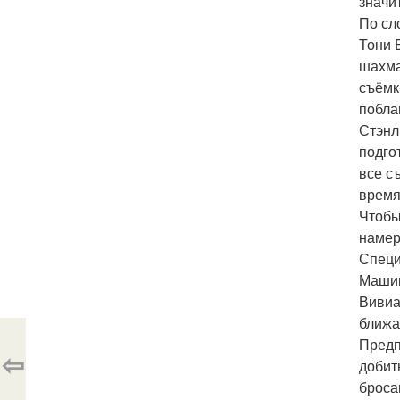
значи
По сл
Тони 
шахма
съёмк
побла
Стэнл
подго
все с
время
Чтобы
намер
Специ
Машин
Вивиа
ближа
Предп
⇦
добит
броса