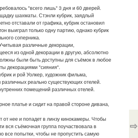
ребовалось "всего лишь" 3 дня и 60 дверей.
ощадку шахматы. Стэнли кубрик, заядлый
метно отставали от графика, кубрик остановил
тон выиграл только одну партию, однако кубрик
льного соперника.
 Учитывая различные декорации,
ееся из одной декорации в другую, абсолютно
должны были быть доступны для съёмок в любое
яты декорациями "сияния".
убрик и рой Уолкер, художник фильма,
з различных реально существующих отелей.
нутренних помещений различных отелей.
рное платье и сидит на правой стороне дивана,
т от нее и попадет в линзу кинокамеры. Чтобы
⇨
чти вся съёмочная группа поучаствовала в
о все попытки, чтобы не пропустить самую