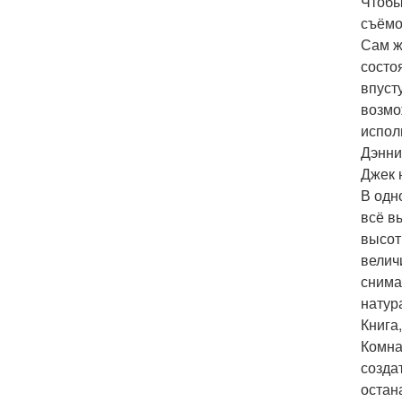
Чтобы
съёмо
Сам ж
состо
впуст
возмо
испол
Дэнни
Джек 
В одн
всё в
высот
велич
снима
натур
Книга
Комна
созда
остан