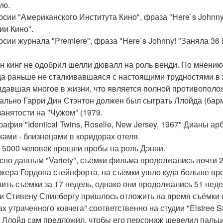
ую.
рсии "Американского Института Кино", фраза "Here`s Johnny
ии Кино".
рсии журнала "Premiere", фраза "Here`s Johnny! "Заняла 36
н кинг не одобрил шелли дювалл на роль венди. По мнению 
да раньше не сталкивавшаяся с настоящими трудностями в
идавшая многое в жизни, что является полной противополо
ально Гарри Дин Стэнтон должен был сыграть Ллойда (барме
занятости на "Чужом" (1979.
рафия "Identical Twins, Roselle, New Jersey, 1967" Дианы а
ками - близнецами в коридорах отеля.
 5000 человек прошли пробы на роль Дэнни.
сно данным "Variety", съёмки фильма продолжались почти 
жера Гордона стейнфорта, на съёмки ушло куда больше вре
чить съёмки за 17 недель, однако они продолжались 51 неде
 и Стивену Спилбергу пришлось отложить на время съёмки 
х утраченного ковчега" соответственно на студии "Elstree St
 Ллойд сам предложил, чтобы его персонаж шевелил пальце