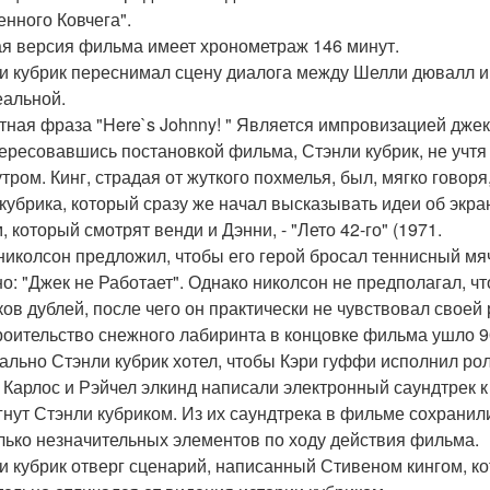
енного Ковчега".
я версия фильма имеет хронометраж 146 минут.
и кубрик переснимал сцену диалога между Шелли дювалл и 
еальной.
тная фраза "Here`s Johnny! " Является импровизацией джек
ересовавшись постановкой фильма, Стэнли кубрик, не учтя
утром. Кинг, страдая от жуткого похмелья, был, мягко гово
 кубрика, который сразу же начал высказывать идеи об экра
 который смотрят венди и Дэнни, - "Лето 42-го" (1971.
николсон предложил, чтобы его герой бросал теннисный мя
но: "Джек не Работает". Однако николсон не предполагал, ч
ков дублей, после чего он практически не чувствовал своей 
роительство снежного лабиринта в концовке фильма ушло 9
ально Стэнли кубрик хотел, чтобы Кэри гуффи исполнил рол
 Карлос и Рэйчел элкинд написали электронный саундтрек 
гнут Стэнли кубриком. Из их саундтрека в фильме сохранил
лько незначительных элементов по ходу действия фильма.
и кубрик отверг сценарий, написанный Стивеном кингом, к