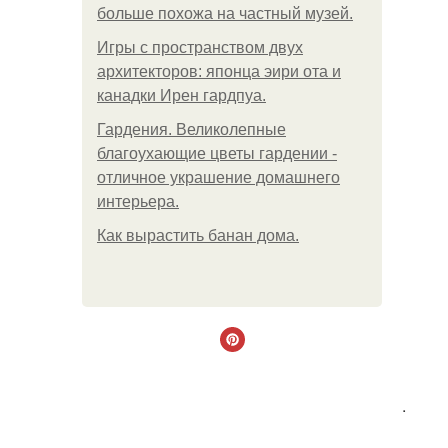
больше похожа на частный музей.
Игры с пространством двух
архитекторов: японца эири ота и
канадки Ирен гардпуа.
Гардения. Великолепные
благоухающие цветы гардении -
отличное украшение домашнего
интерьера.
Как вырастить банан дома.
.