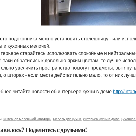
есто подоконника можно установить столешницу - или испо
ы и кухонных мелочей.
интерьере старайтесь использовать спокойные и нейтральны
ё-таки обратились к довольно ярким цветам, то лучше испол
ительно увеличить пространство помогут предметы, вытянут
и, о шторах - если места действительно мало, то от них луч
бнее читайте новости об интерьере кухни в доме
http://inte
и:
Интерьер маленькой квартиры
,
Мебель для кухни
,
Интерьер кухни в доме
,
Кухонная
авилось? Поделитесь с друзьями!