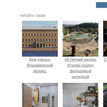
Читайте также
Дом учёных.
69-Летний житель
С
Владимирский
Италии создал
дворец.
фальшивый
античный
амфитеатр и
долгое время
успешно выдавал
его за настоящее
историческое