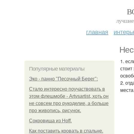
В
лучшие 
главная
интерь
Нес
1. ес
стоит 
Популярные материалы
освоб
Эко - панно "Песочный Берег":
2. от
Стало интересно поучаствовать в
места
этом флешмобе - Artvsartist, хоть он
не совсем про рукоделие, а больше
про живопись, рисунок.
Сокровища из Hoff.
Как поставить кровать в спальне.