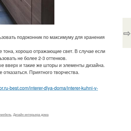
⇨
льзовать подоконник по максимуму для хранения
е тона, хорошо отражающие свет. В случае если
ьзовать не более 2-3 оттенков.
ые вверх и такие же шторы и элементы дизайна.
ше отказаться. Приятного творчества.
rior.ru-best.com/interer-dlya-doma/interer-kuhni-v-
 мебель
,
Дизайн интерьера дома