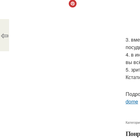
⇦
3. вм
посуд
4. в 
вы вс
5. зр
Кстат
Подро
dome
Категори
Понр