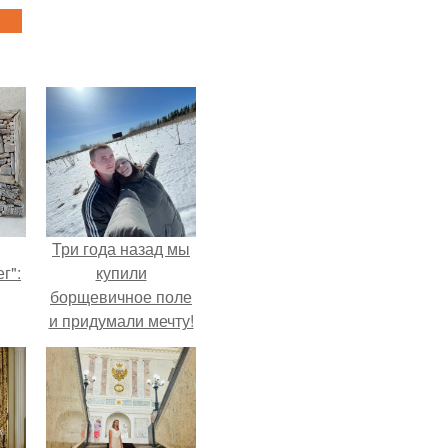
Три года назад мы
г":
купили
борщевичное поле
и придумали мечту!