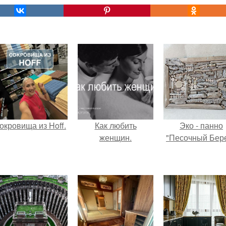
окровища из Hoff.
Как любить
Эко - панно
женщин.
"Песочный Бере