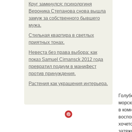
Круг замкнулся: психологиня
Вероника Степанова снова вышла
замуж за собственного бывшего
мужа.
Стильная квартира в светлых
приятных тонах.
Невеста без права выбора: как
показ Samuel Cirnansck 2012 года
превратил подиум в манифест
против принуждения.
Растения как украшения интерьера.
Голуб
морск
в ком
воспо
хочет
затяж