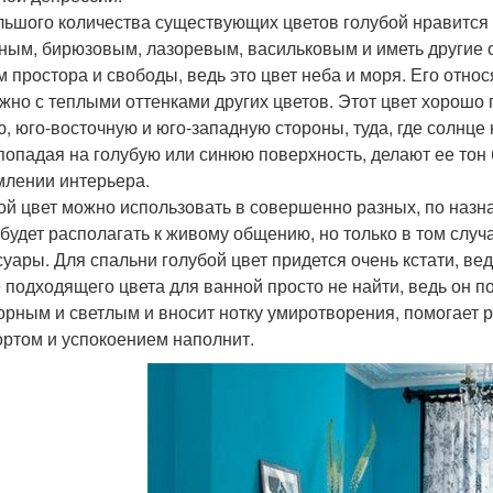
льшого количества существующих цветов голубой нравится
ным, бирюзовым, лазоревым, васильковым и иметь другие о
м простора и свободы, ведь это цвет неба и моря. Его относ
ужно с теплыми оттенками других цветов. Этот цвет хорошо
, юго-восточную и юго-западную стороны, туда, где солнце
 попадая на голубую или синюю поверхность, делают ее тон
лении интерьера.
ой цвет можно использовать в совершенно разных, по назна
 будет располагать к живому общению, но только в том случ
суары. Для спальни голубой цвет придется очень кстати, ве
 подходящего цвета для ванной просто не найти, ведь он 
орным и светлым и вносит нотку умиротворения, помогает р
ртом и успокоением наполнит.