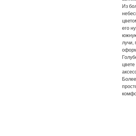
Из бо
небес
цвето
его н
южную
лучи,
оформ
Голуб
цвете
аксес
Более
прост
комфо