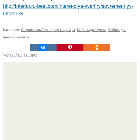
http://interior.ru-best.com/interer-dlya-kvartiry/sovremennyy-
interer-kv...
Категории:
Современный интерьер квартиры
,
Мебель для кухни
,
Мебель для
ванной комнаты
Читайте также
Как расширить маленькую комнату.