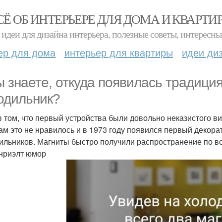
СЁ ОБ ИНТЕРЬЕРЕ ДЛЯ ДОМА И КВАРТИ
идеи для дизайна интерьера, полезные советы, интересны
ер для дома
интерьер для квартиры
идеи ди
ы знаете, откуда появилась традици
одильник?
в том, что первый устройства были довольно неказистого ви
ам это не нравилось и в 1973 году появился первый декор
ильников. Магниты быстро получили распространение по вс
нриэлт юмор