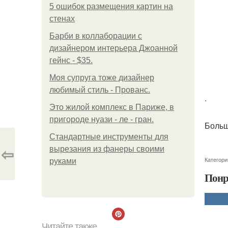
5 ошибок размещения картин на
стенах
Барби в коллаборации с
дизайнером интерьера Джоанной
гейнс - $35.
Моя супруга тоже дизайнер
любимый стиль - Прованс.
.
Это жилой комплекс в Париже, в
пригороде нуази - ле - гран.
Больш
Стандартные инструменты для
⇦
вырезания из фанеры своими
Категори
руками
Понр
Читайте также