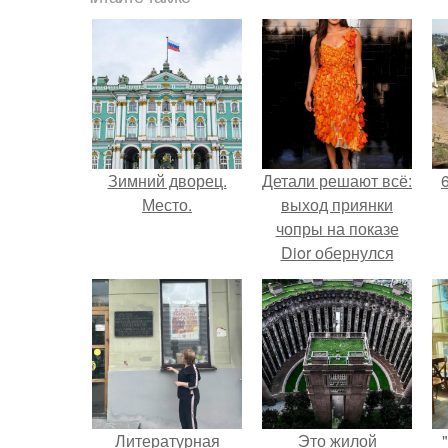
Зимний дворец.
Детали решают всё:
Место.
выход приянки
чопры на показе
Dior обернулся
шквалом критики
из-за небрежного
пошива.
Литературная
Это жилой