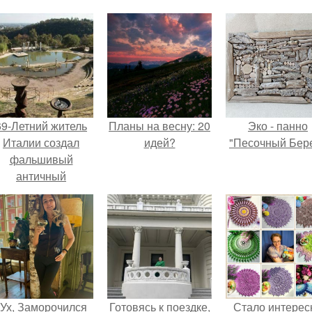
69-Летний житель
Планы на весну: 20
Эко - панно
Италии создал
идей?
"Песочный Бере
фальшивый
античный
амфитеатр и
долгое время
успешно выдавал
его за настоящее
историческое
наследие.
"Ух, Заморочился
Готовясь к поездке,
Стало интерес