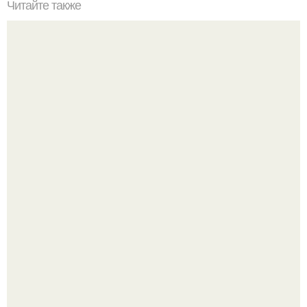
Читайте также
Как правильно обрезать герань, чтобы она пышно цвела.
Уютная светлая квартира в лучах солнца.