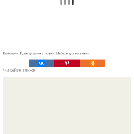
Категории:
Идеи дизайна спальни
,
Мебель для гостиной
Читайте также
Васту по цветам. Секреты васту: цветовая гамма для
комнат.