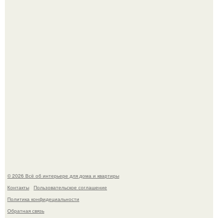
Стильная квартира в светлых приятных тонах.
Преображение в ванной на ул. генерала Григорова, д.
36!
© 2026 Всё об интерьере для дома и квартиры
Контакты
Пользовательское соглашение
Политика конфидециальности
Обратная связь