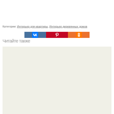
Категории:
Интерьер для квартиры
,
Интерьер деревянных домов
Читайте также
Нейробика упражнения для мозга лоренс кац.
Нейробика. Эту методику тренировки для наших извилин
придумали американцы - нейробиолог Лоренс Кац и
писатель мэннинг Рубин.