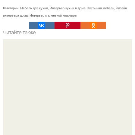
Категории:
Мебель для кухни
,
Интерьер кухни в доме
,
Кухонная мебель
,
Дизайн
интерьера дома
,
Интерьер маленькой квартиры
Читайте также
Советские мебельные стенки названия. Вещи века:
советские стенки 80-х.