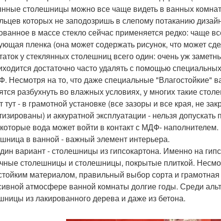
янные столешницы можно все чаще видеть в ванных комната
льцев которых не заподозришь в слепому потаканию дизайн
ованное в массе стекло сейчас применяется редко: чаще вс
ующая пленка (она может содержать рисунок, что может сде
таток у стеклянных столешниц всего один: очень уж заметн
иходится достаточно часто удалять с помощью специальных
Ф. Несмотря на то, что даже специальные "Влагостойкие" 
ятся разбухнуть во влажных условиях, у многих такие стол
т тут - в грамотной установке (все зазоры и все края, не 
тизированы) и аккуратной эксплуатации - нельзя допускать
 которые вода может войти в контакт с МДФ- наполнителем.
шница в ванной - важный элемент интерьера.
дин вариант - столешницы из гипсокартона. Именно на гип
чные столешницы и столешницы, покрытые плиткой. Несмотр
стойким материалом, правильный выбор сорта и грамотная 
сивной атмосфере ванной комнаты долгие годы. Среди аль
шницы из лакированного дерева и даже из бетона.