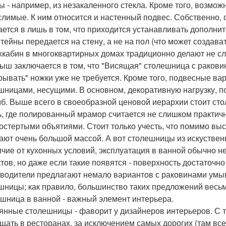
ы - например, из незакаленного стекла. Кроме того, возмо
лимые. К ним относится и настенный подвес. Собственно, о
ается в лишь в том, что приходится устанавливать дополнит
тейны передается на стену, а не на пол (что может создав
хкабин в многоквартирных домах традиционно делают не с
ыш заключается в том, что "Висящая" столешница с ракови
рывать" ножки уже не требуется. Кроме того, подвесные в
шницами, несущими. В основном, декоративную нагрузку, п
мб. Выше всего в своеобразной ценовой иерархии стоит сто
ь, где полированный мрамор считается не слишком практич
остертыми объятиями. Стоит только учесть, что помимо вы
ают очень большой массой. А вот столешницы из искуственн
ичие от кухонных условий, эксплуатация в ванной обычно н
тов, но даже если такие появятся - поверхность достаточно
водители предлагают немало вариантов с раковинами умы
шницы; как правило, большинство таких предложений весьм
шница в ванной - важный элемент интерьера.
янные столешницы - фаворит у дизайнеров интерьеров. С т
щать в ресторанах, за исключением самых дорогих (там все