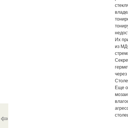
стекл
владе
тонир
тонир
недос
Их пр
из МД
стрем
Секре
герме
через
Столе
Еще о
мозаи
влаго
агрес
столе
⇦