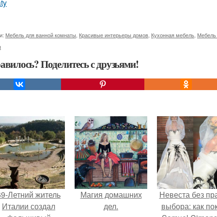
ty
и:
Мебель для ванной комнаты
,
Красивые интерьеры домов
,
Кухонная мебель
,
Мебель 
ы
авилось? Поделитесь с друзьями!
69-Летний житель
Магия домашних
Невеста без пр
Италии создал
дел.
выбора: как по