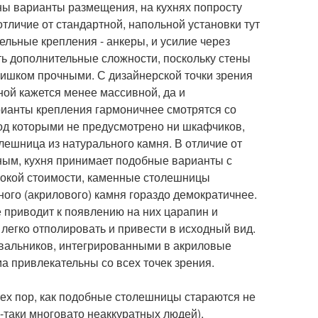
жны варианты размещения, на кухнях попросту
тличие от стандартной, напольной установки тут
ельные крепления - анкеры, и усилие через
ать дополнительные сложности, поскольку стены
лишком прочными. С дизайнерской точки зрения
ной кажется менее массивной, да и
арианты крепления гармоничнее смотрятся со
од которыми не предусмотрено ни шкафчиков,
лешница из натурального камня. В отличие от
ным, кухня принимает подобные варианты с
сокой стоимости, каменные столешницы
ого (акрилового) камня гораздо демократичнее.
е приводит к появлению на них царапин и
 легко отполировать и привести в исходный вид.
вальников, интегрированными в акриловые
а привлекательны со всех точек зрения.
ех пор, как подобные столешницы стараются не
-таки многовато неаккуратных людей),