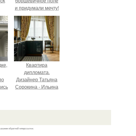
sck
борщевичное поле
и придумали мечту!
иум
тив
.
дке,
Квартира
дипломата.
по
Дизайнер Татьяна
лись
Сорокина - Ильина
ию
создала
.
классический
интерьер для
возрастной пары в
квартире площадью
казании обратной гиперссылки.
82, 5 кв.