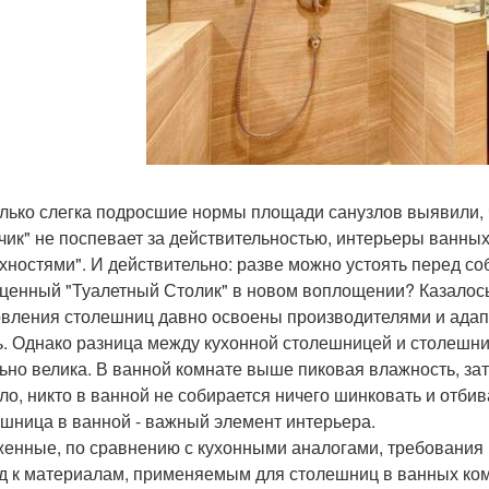
олько слегка подросшие нормы площади санузлов выявили, 
ик" не поспевает за действительностью, интерьеры ванных
хностями". И действительно: разве можно устоять перед с
ценный "Туалетный Столик" в новом воплощении? Казалось б
овления столешниц давно освоены производителями и ада
ь. Однако разница между кухонной столешницей и столешни
ьно велика. В ванной комнате выше пиковая влажность, зат
ло, никто в ванной не собирается ничего шинковать и отбив
шница в ванной - важный элемент интерьера.
енные, по сравнению с кухонными аналогами, требования 
д к материалам, применяемым для столешниц в ванных комна