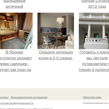
фальшивый
Samuel Cirnan
античный
2012 года
амфитеатр и
превратил под
долгое время
в манифест про
успешно выдавал
принуждения
его за настоящее
историческое
наследие.
В Японии
Опишите интерьер
Готовясь к поез
есплатно раздают
кухни в 2-3 словах.
мы листали
дома самураев -
путеводители 
вучит как план на
городу и наткну
новую жизнь.
на фотограф
белого дворца
онтакты
Пользовательское соглашение
Обратная связь
олитика конфидециальности
Копирование разрешено при у
 Москва, САО, Беговой, Правды улица 15Б 1, м. Савёловская