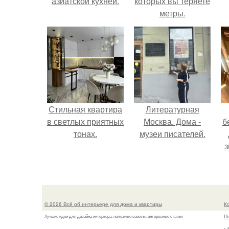
азиатской кухней.
которых вы теряете
метры.
Стильная квартира
Литературная
в светлых приятных
Москва. Дома -
б
тонах.
музеи писателей.
з
© 2026 Всё об интерьере для дома и квартиры
К
П
Лучшие идеи для дизайна интерьера, полезные советы, интересные статьи
г.