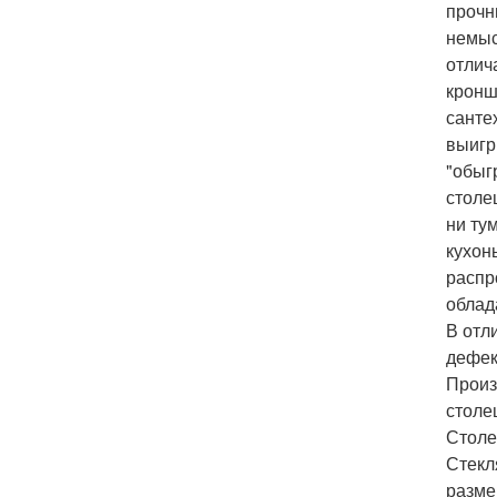
прочн
немыс
отлич
кронш
санте
выигр
"обыг
столе
ни ту
кухон
распр
облад
В отл
дефек
Произ
столе
Столе
Стекл
разме