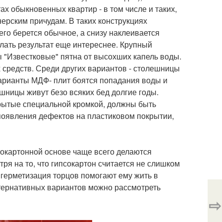
х обыкновенных квартир - в том числе и таких,
ерским причудам. В таких конструкциях
его берется обычное, а снизу наклеивается
лать результат еще интереснее. Крупный
ы "Известковые" пятна от высохших капель воды.
 средств. Среди других вариантов - столешницы
варианты МДФ- плит боятся попадания воды и
ешницы живут безо всяких бед долгие годы.
закрытые специальной кромкой, должны быть
 появления дефектов на пластиковом покрытии,
сокартонной основе чаще всего делаются
я на то, что гипсокартон считается не слишком
герметизация торцов помогают ему жить в
тернативных вариантов можно рассмотреть
⇨