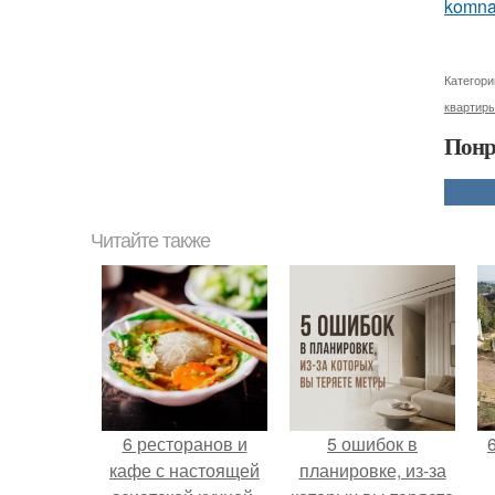
komna
Категори
квартир
Понр
Читайте также
6 ресторанов и
5 ошибок в
кафе с настоящей
планировке, из-за