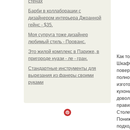
стенах
Барби в коллаборации с
дизайнером интерьера Джоанной
гейнс - $35.
Моя супруга тоже дизайнер
любимый стиль - Прованс.
Это жилой комплекс в Париже, в
Как т
пригороде нуази - ле - гран.
Шкафч
Стандартные инструменты для
повер
вырезания из фанеры своими
полно
руками
изгот
кухон
довол
прави
Столе
Пониж
подхо