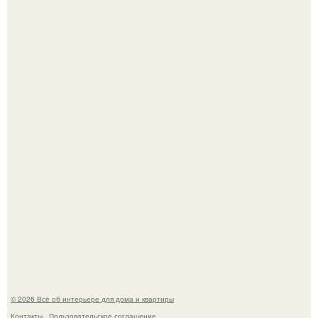
Среди сосен. Этот дом словно вырос среди деревьев, и
жизнь здесь течет в собственном ритме - спокойно, без
спешки и лишнего шума.
"Проиллюстрированные Люди": Томас майландер
превратил солнечные ожоги в арт - объект.
© 2026 Всё об интерьере для дома и квартиры
Контакты
Пользовательское соглашение