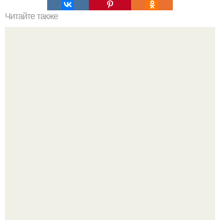
Читайте также
Советские мебельные стенки названия. Вещи века:
советские стенки 80-х.
В этом просторном пентхаусе с шестью спальнями