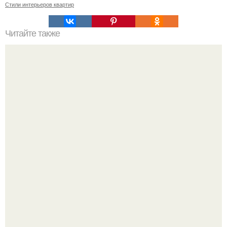
Стили интерьеров квартир
Читайте также
Васту по цветам. Секреты васту: цветовая гамма для
комнат.