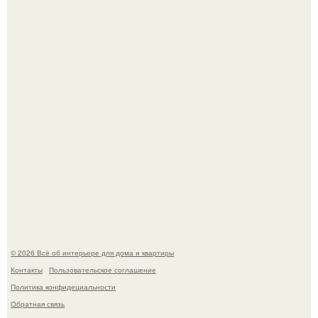
Эко - панно "Песочный Берег":
Три года назад мы купили борщевичное поле и
придумали мечту!
© 2026 Всё об интерьере для дома и квартиры
Контакты
Пользовательское соглашение
Политика конфидециальности
Обратная связь