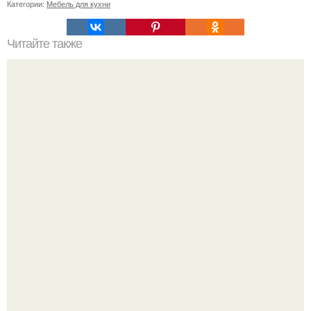
Категории:
Мебель для кухни
Читайте также
Советские мебельные стенки названия. Вещи века:
советские стенки 80-х.