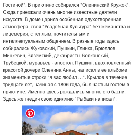
Гостиной". В приютино собирался "Оленинский Кружок".
Сюда приезжали очень многие известные деятели
искусств. В доме царила особенная одухотворенная
атмосфера, своя "Усадебная Культура" без жеманства и
лицемерия, с теплым, почтительным и
интеллектуальным общением. В разные годы здесь
собирались Жуковский, Пушкин, Глинка, Брюллов,
Мицкевич, Вяземский, декабристы Волконский,
Трубецкой, муравьев - апостол. Пушкин, вдохновленный
красотой дочери Оленина Анны, написал в ее альбоме
знаменитые строки "я вас любил …". Крылов в течение
тридцати лет, начиная с 1806 года, был частым гостем в
приютине. Именно здесь рождались многие его басни.
Здесь же гнедич свою идиллию "Рыбаки написал".