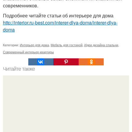
современников.
Подробнее читайте статьи об интерьере для дома
http://interior.ru-best.com/interer-dlya-doma/interer-dlya-
doma
Категории:
Интерьер для дома
,
Мебель для гостиной
,
Идеи дизайна спальни
,
Современный интерьер квартиры
Читайте также
10 прикроватных тумбочек.