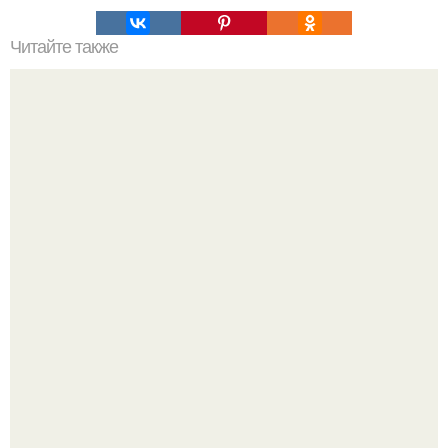
Читайте также
10 прикроватных тумбочек.
Откуда у дизайнера так много идей?