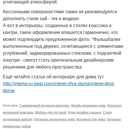
угнетающей атмосферой.
Кессонными поверхностями также не рекомендуется
дополнять стили хай - тек и модерн.
А вот в интерьеры, созданные в стилях классика и
кантри, такое оформление впишется гармонично, что
может подтвердить предложенное фото. "Фальшбалки
выполненные под дерево, сочетающиеся с элементами
углублений, задекорированных стеклами, с подсветкой
изнутри - смогут стать оригинальным дизайнерским
решением для любого пространства.
Ещё читайте статьи об интерьере для дома тут
http://interior.ru-best.com/interer-dlya-doma/interer-dlya-
doma
Категории:
Современный интерьер квартиры
,
Дизайн интерьера дома
,
Интерьер
маленькой квартиры
,
Мебель для гостиной
,
Идеи дизайна спальни
,
Стили
интерьеров квартир
,
Интерьер загородного дома
,
Интерьер для дома
,
Интерьер
деревянных домов