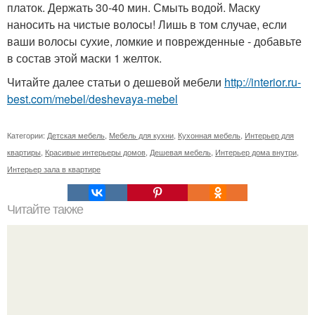
платок. Держать 30-40 мин. Смыть водой. Маску
наносить на чистые волосы! Лишь в том случае, если
ваши волосы сухие, ломкие и поврежденные - добавьте
в состав этой маски 1 желток.
Читайте далее статьи о дешевой мебели
http://interior.ru-
best.com/mebel/deshevaya-mebel
Категории:
Детская мебель
,
Мебель для кухни
,
Кухонная мебель
,
Интерьер для
квартиры
,
Красивые интерьеры домов
,
Дешевая мебель
,
Интерьер дома внутри
,
Интерьер зала в квартире
Читайте также