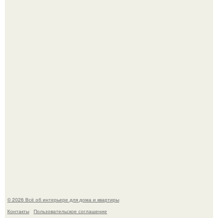
Дримскроллинг - новый формат мечтательности.
5 ошибок в планировке, из-за которых вы теряете метры.
© 2026 Всё об интерьере для дома и квартиры
Контакты
Пользовательское соглашение