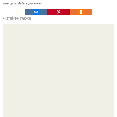
Категории:
Мебель для кухни
Читайте также
Как правильно обрезать герань, чтобы она пышно цвела.
В июле 1959 года в Москве, в парке "Сокольники",