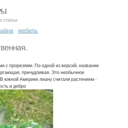
РЫ
е статьи
зайна
мебель
твенная.
и с прорезями. По одной из версий, название
торгающая, причудливая. Это необычное
 В южной Америке лиану считали растением -
ость и добро