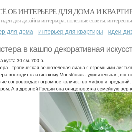
СЁ ОБ ИНТЕРЬЕРЕ ДЛЯ ДОМА И КВАРТИ
идеи для дизайна интерьера, полезные советы, интересны
ер для дома
интерьер для квартиры
идеи ди
стера в кашпо декоративная искусс
 куста 30 см. 700 р.
ера - тропическая вечнозеленая лиана с огромными листьям
ера восходит к латинскому Monstrosus - удивительная, вос
ние сопровождает огромное количество мифов и преданий.
ром. А в древней Греции она олицетворяла семейную верн