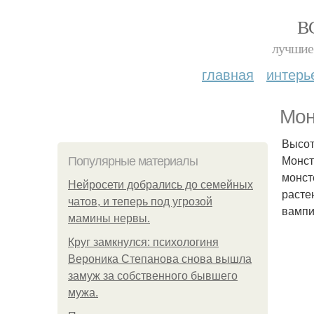
В
лучшие 
главная
интерь
Мон
Высота
Монст
Популярные материалы
монст
Нейросети добрались до семейных
расте
чатов, и теперь под угрозой
вампи
мамины нервы.
Круг замкнулся: психологиня
Вероника Степанова снова вышла
замуж за собственного бывшего
мужа.