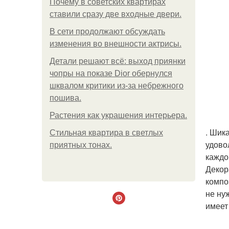
Почему в советских квартирах
ставили сразу две входные двери.
В сети продолжают обсуждать
изменения во внешности актрисы.
Детали решают всё: выход приянки
чопры на показе Dior обернулся
шквалом критики из-за небрежного
пошива.
Растения как украшения интерьера.
. Шик
Стильная квартира в светлых
удово
приятных тонах.
каждо
Декор
компо
не ну
имеет