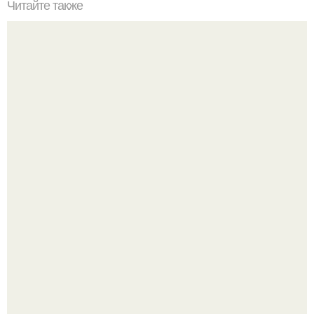
Читайте также
Многие из нас мечтают об пусть даже не большом, но
зато своем уютном домике.
Разноцветная керамическая плитка как украшение
интерьера.