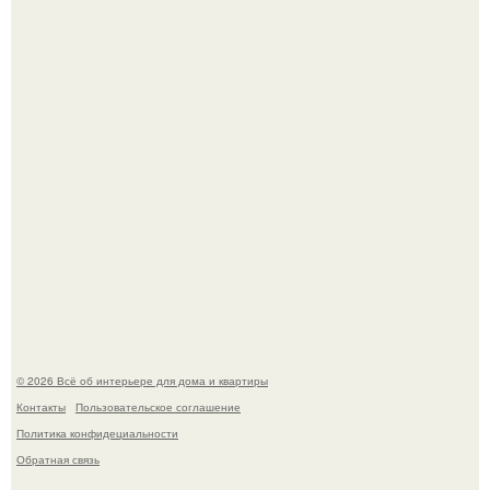
Откуда у дизайнера так много идей?
Дримскроллинг - новый формат мечтательности.
© 2026 Всё об интерьере для дома и квартиры
Контакты
Пользовательское соглашение
Политика конфидециальности
Обратная связь