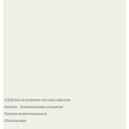
зашла в кафе - бар "слезы березы".
Квартира дипломата. Дизайнер Татьяна Сорокина -
Ильина создала классический интерьер для возрастной
пары в квартире площадью 82, 5 кв.
© 2026 Всё об интерьере для дома и квартиры
Контакты
Пользовательское соглашение
Политика конфидециальности
Обратная связь