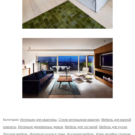
Категории:
Интерьер для квартиры
,
Стили интерьеров квартир
,
Мебель для ванной
комнаты
,
Интерьер деревянных домов
,
Мебель для гостиной
,
Мебель для кухни
,
Детская мебель
,
Интерьер кухни в доме
,
Кухонная мебель
,
Идеи дизайна спальни
,