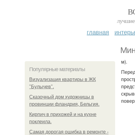
В
лучшие 
главная
интерь
Мин
м).
Популярные материалы
Перед
прост
Визуализация квартиры в ЖК
предс
"Булычев".
скрыв
Сказочный дом художницы в
повер
провинции фландрия, Бельгия.
Кирпич в прихожей и на кухне
поклеила.
Самая дорогая ошибка в ремонте -