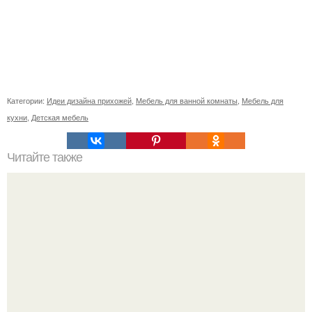
Категории:
Идеи дизайна прихожей
,
Мебель для ванной комнаты
,
Мебель для
кухни
,
Детская мебель
Читайте также
Сколько сохнут обои на флизелиновой основе после
поклейки. Когда высохнет клей?