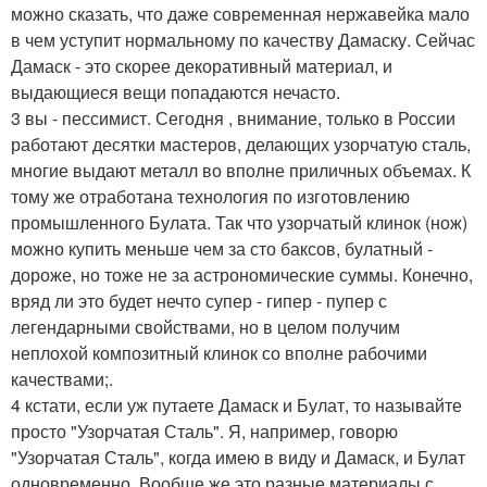
можно сказать, что даже современная нержавейка мало
в чем уступит нормальному по качеству Дамаску. Сейчас
Дамаск - это скорее декоративный материал, и
выдающиеся вещи попадаются нечасто.
3 вы - пессимист. Сегодня , внимание, только в России
работают десятки мастеров, делающих узорчатую сталь,
многие выдают металл во вполне приличных объемах. К
тому же отработана технология по изготовлению
промышленного Булата. Так что узорчатый клинок (нож)
можно купить меньше чем за сто баксов, булатный -
дороже, но тоже не за астрономические суммы. Конечно,
вряд ли это будет нечто супер - гипер - пупер с
легендарными свойствами, но в целом получим
неплохой композитный клинок со вполне рабочими
качествами;.
4 кстати, если уж путаете Дамаск и Булат, то называйте
просто "Узорчатая Сталь". Я, например, говорю
"Узорчатая Сталь", когда имею в виду и Дамаск, и Булат
одновременно. Вообще же это разные материалы с