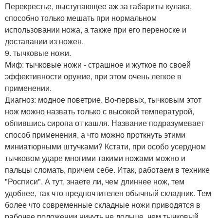
Перекрестье, выступающее аж за габариты кулака,
способно только мешать при нормальном
использовании ножа, а также при его переноске и
доставании из ножен.
9. тычковые ножи.
Миф: тычковые ножи - страшное и жуткое по своей
эффективности оружие, при этом очень легкое в
применении.
Диагноз: модное поветрие. Во-первых, тычковым этот
нож можно назвать только с высокой температурой,
обпившись сиропа от кашля. Название подразумевает
способ применения, а что можно проткнуть этими
миниатюрными штучками? Кстати, при особо усердном
тычковом ударе многими такими ножами можно и
пальцы сломать, причем себе. Итак, работаем в технике
"Росписи". А тут, знаете ли, чем длиннее нож, тем
удобнее, так что предпочтителен обычный складник. Тем
более что современные складные ножи приводятся в
рабочее положении ничуть не дольше, чем тычковый