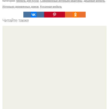
Категории:
Мебель для кухни
,
Современный интерьер квартиры
,
Дешевая мебель
,
Интерьер деревянных домов
,
Кухонная мебель
Читайте также
Плитка для печки в доме. Плитка для печи и камина -
какую выбрать и какой лучше обложить печь в доме.