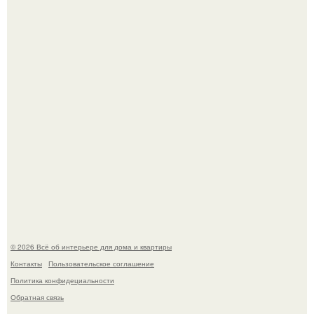
Привет всем дизайнерам интерьеров и не только!
5 ошибок в планировке, из-за которых вы теряете метры.
© 2026 Всё об интерьере для дома и квартиры
Контакты
Пользовательское соглашение
Политика конфидециальности
Обратная связь