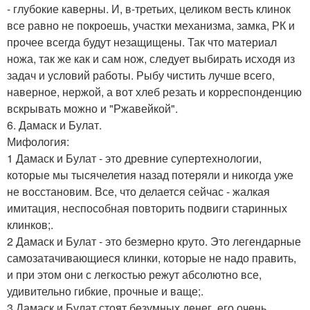
- глубокие каверны. И, в-третьих, целиком весть клинок
все равно не покроешь, участки механизма, замка, РК и
прочее всегда будут незащищены. Так что материал
ножа, так же как и сам нож, следует выбирать исходя из
задач и условий работы. Рыбу чистить лучше всего,
наверное, нержой, а вот хлеб резать и корреспонденцию
вскрывать можно и "Ржавейкой".
6. Дамаск и Булат.
Мифология:
1 Дамаск и Булат - это древние супертехнологии,
которые мы тысячелетия назад потеряли и никогда уже
не восстановим. Все, что делается сейчас - жалкая
имитация, неспособная повторить подвиги старинных
клинков;.
2 Дамаск и Булат - это безмерно круто. Это легендарные
самозатачивающиеся клинки, которые не надо править,
и при этом они с легкостью режут абсолютно все,
удивительно гибкие, прочные и ваще;.
3 Дамаск и Булат стоят безумных денег, его очень