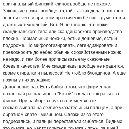
оригинальный финский клинок вообще не похоже.
Зэковские ножи - вообще отстой, так как делают их хрен
знает из чего и при этом практически без инструментов и
должных технологий. Вот. Я не говорю, что ножи
скандинавского типа или скандинавского производства
плохие. Нормальные ножики, есть и дешевые, есть и
подороже. Но мифологизировать, легендизировать и
превозносить до небес обычных хозяйственный ножик
не надо, и тем более приписывать ему сказочные
боевые качества. Мне скандинавы вообще не нравятся,
кроме стиралки и пылесоса! Не люблю блондинов. А еще
ножны у них дурацкие.
Дополнение раз. Есть байка о том, что фирменная
паханская распальцовка "Козой" взялась как раз из-за
финки. При разборках рука в прямом хвате
соскальзывала на лезвие указательным пальцем, а при
обратном хвате - мизинцем. Связки из-за этого
подрезались, и пальцы переставали сгибаться. Видимо,
это сказка, но, как говориться, "сказка - ложь, да в ней