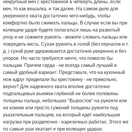
некрупный меч с крестовиной в четверть длины, если
меч, то как вешалка, и так далее. На самом деле для
уверенного хвата достаточно чего-нибудь, чтобы
комфортно было сжимать пальцы. В случае если вы при
колющем ударе будете полагаться лишь на развитый
упор и не сожмете рукоять - можете сломать пальцы или
повредить кисть. Сухая рукоять в голой (без перчаток и т.
д. ) сухой руке удерживается достаточно уверенно и без
упоров. Но часто требуется нечто, что помогло бы
пальцам. Причем гарда - не всегда самый лучший и
самый удобный вариант. Представьте, что на кухонный
нож вдруг приделали бы крестовину - не прикольно,
верно? Для надежного хвата вполне достаточно
подпальцевых выемок глубиной не более половины
толщины пальца, небольших "Выростов" на рукояти или
на клинке или просто сужений толщины рукояти под
указательным пальцем, на который идет наибольшая
нагрузка при разделочно - нарезочных работах. Этого же
по самые уши хватает и при колющих ударах.