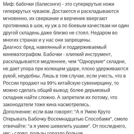
Миф: бабочки (балисонги) - это суперкрутые ножи
гиперкрутых чуваков. Достаются и раскладываются
мгновенно, их сверкание и верчение ввергают
противника в шок, ну уж а по боевым качествам ни один
другой складень даже близко не стоял. Недаром во
многих странах и у нас они запрещены.
Диагноз: бред, навеянный и поддерживаемый
кинематографом. Бабочки - хлипкий инструмент,
раскладывается медленнее, чем "Однорукие" складни,
не дает упора при колющем ударе, плохо удерживаются
рукой, неудобны. Лишь в том случае, если учесть, что в
России продают на 99% китайскую сувенирщину, то
можно сделать общий вывод: более дерьмовый
складник найти сложно. А запретили их потому, что
законодатели тоже кина насмотрелись.
Дополнение: если вам говорят: "А я Умею Круто
Открывать Бабочку Восемнадцатью Способами", смело
отвечайте: "а я умею шевелить ушами". От последнего,
чес - слово, пользы гораздо больше.