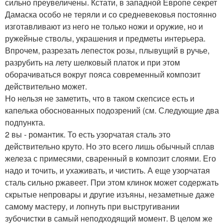
сильно преувеличены. Кстати, в западной Европе секрет
Дамаска особо не теряли и со средневековья постоянно
изготавливают из него не только ножи и оружие, но и
ружейные стволы, украшения и предметы интерьера.
Впрочем, разрезать лепесток розы, плывущий в ручье,
разрубить на лету шелковый платок и при этом
оборачиваться вокруг пояса современный композит
действительно может.
Но нельзя не заметить, что в таком скепсисе есть и
капелька обоснованных подозрений (см. Следующие два
подпункта.
2 вы - романтик. То есть узорчатая сталь это
действительно круто. Но это всего лишь обычный сплав
железа с примесями, сваренный в композит слоями. Его
надо и точить, и ухаживать, и чистить. А еще узорчатая
сталь сильно ржавеет. При этом клинок может содержать
скрытые непровары и другие изъяны, незаметные даже
самому мастеру, и лопнуть при выстругивании
зубочистки в самый неподходящий момент. В целом же