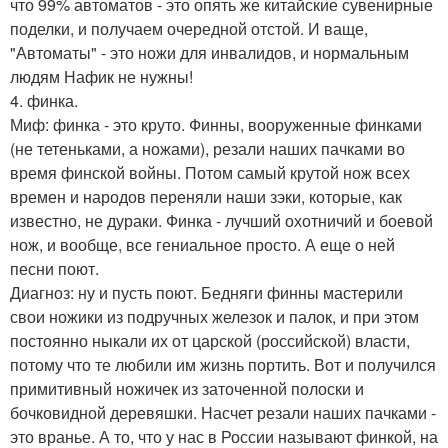
что 99% автоматов - это опять же китайские сувенирные
поделки, и получаем очередной отстой. И ваще,
"Автоматы" - это ножи для инвалидов, и нормальным
людям Нафик не нужны!
4. финка.
Миф: финка - это круто. Финны, вооруженные финками
(не тетеньками, а ножами), резали наших пачками во
время финской войны. Потом самый крутой нож всех
времен и народов переняли наши зэки, которые, как
известно, не дураки. Финка - лучший охотничий и боевой
нож, и вообще, все гениальное просто. А еще о ней
песни поют.
Диагноз: ну и пусть поют. Бедняги финны мастерили
свои ножики из подручных железок и палок, и при этом
постоянно ныкали их от царской (российской) власти,
потому что те любили им жизнь портить. Вот и получился
примитивный ножичек из заточенной полоски и
бочковидной деревяшки. Насчет резали наших пачками -
это вранье. А то, что у нас в России называют финкой, на