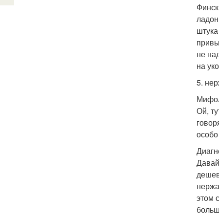
Финск
ладон
штука
привы
не на
на уко
5. не
Мифол
Ой, т
говор
особо
Диагн
Давай
дешев
нержа
этом 
больш