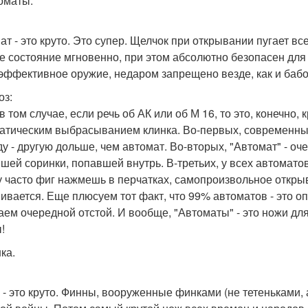
томаты.
ат - это круто. Это супер. Щелчок при открывании пугает вс
е состояние мгновенно, при этом абсолютно безопасен для 
эффективное оружие, недаром запрещено везде, как и бабо
оз:
 том случае, если речь об АК или об М 16, то это, конечно, к
атическим выбрасыванием клинка. Во-первых, современные
ду - другую дольше, чем автомат. Во-вторых, "Автомат" - оч
шей соринки, попавшей внутрь. В-третьих, у всех автоматов
у часто фиг нажмешь в перчатках, самопроизвольное откр
ивается. Еще плюсуем тот факт, что 99% автоматов - это оп
аем очередной отстой. И вообще, "Автоматы" - это ножи д
!
ка.
 - это круто. Финны, вооруженные финками (не тетеньками,