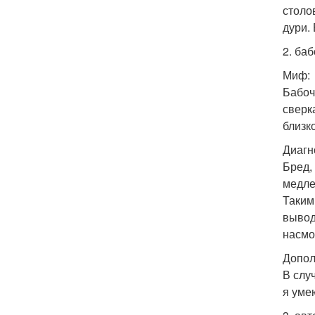
столо
дури.
2. баб
Миф:
Бабоч
сверк
близк
Диагн
Бред,
медле
Таким
вывод
насмо
Допол
В слу
я уме