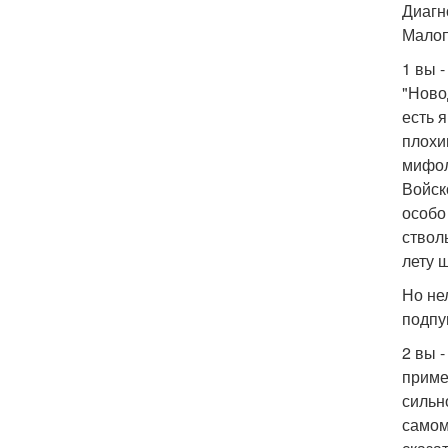
Диагн
Малоп
1 вы 
"Ново
есть 
плохи
мифол
Войск
особо
ствол
лету 
Но не
подпу
2 вы 
приме
сильн
самом