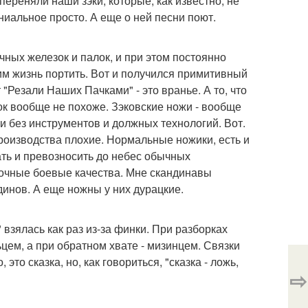
ереняли наши зэки, которые, как известно, не
ениальное просто. А еще о ней песни поют.
чных железок и палок, и при этом постоянно
 им жизнь портить. Вот и получился примитивный
"Резали Наших Пачками" - это вранье. А то, что
ок вообще не похоже. Зэковские ножи - вообще
ски без инструментов и должных технологий. Вот.
производства плохие. Нормальные ножики, есть и
ть и превозносить до небес обычных
зочные боевые качества. Мне скандинавы
инов. А еще ножны у них дурацкие.
 взялась как раз из-за финки. При разборках
цем, а при обратном хвате - мизинцем. Связки
это сказка, но, как говориться, "сказка - ложь,
⇨