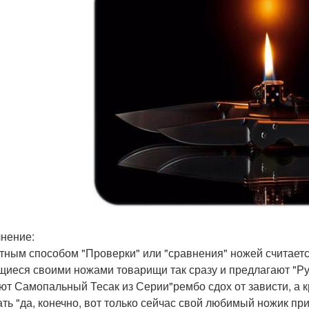
нение:
тным способом "Проверки" или "сравнения" ножей считается
щиеся своими ножами товарищи так сразу и предлагают "Руба
ют Самопальный Тесак из Серии"рембо сдох от зависти, а к
ать "да, конечно, вот только сейчас свой любимый ножик пр