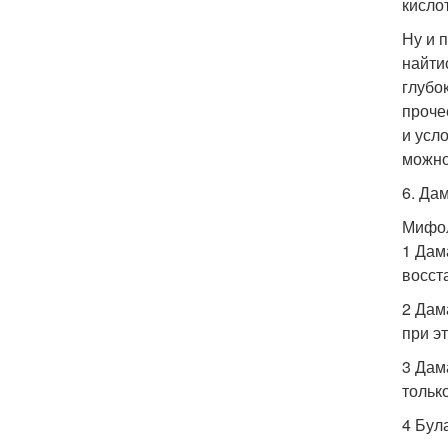
кисло
Ну и 
найти
глубо
проче
и усл
можно
6. Дам
Мифол
1 Дам
восст
2 Дам
при э
3 Дам
тольк
4 Бул