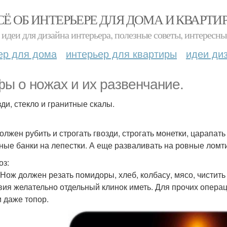
СЁ ОБ ИНТЕРЬЕРЕ ДЛЯ ДОМА И КВАРТИ
идеи для дизайна интерьера, полезные советы, интересны
ер для дома
интерьер для квартиры
идеи ди
ы о ножах и их развенчание.
зди, стекло и гранитные скалы.
олжен рубить и строгать гвозди, строгать монетки, царапать
ные банки на лепестки. А еще разваливать на ровные ломт
оз:
 Нож должен резать помидоры, хлеб, колбасу, мясо, чистит
вия желательно отдельный клинок иметь. Для прочих операц
и даже топор.