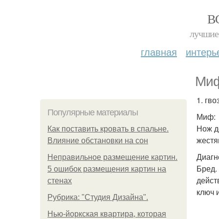
В
лучшие 
главная
интерь
Миф
1. гво
Популярные материалы
Миф:
Нож д
Как поставить кровать в спальне.
жестя
Влияние обстановки на сон
Диагн
Неправильное размещение картин.
Бред.
5 ошибок размещения картин на
дейст
стенах
ключ 
Рубрика: "Студия Дизайна".
Нью-йоркская квартира, которая