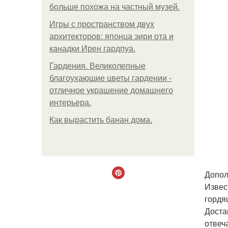
больше похожа на частный музей.
Игры с пространством двух
архитекторов: японца эири ота и
канадки Ирен гардпуа.
Гардения. Великолепные
благоухающие цветы гардении -
отличное украшение домашнего
интерьера.
Как вырастить банан дома.
Допол
Извес
гордя
Доста
отвеч