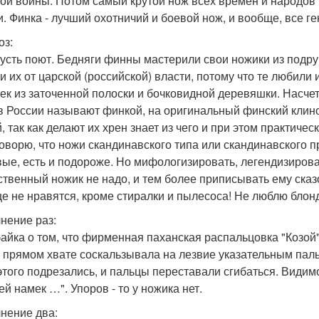
ой войны. Потом самый крутой нож всех времен и народов п
и. Финка - лучший охотничий и боевой нож, и вообще, все г
оз:
пусть поют. Бедняги финны мастерили свои ножики из подру
и их от царской (российской) власти, потому что те любили
ек из заточенной полоски и бочковидной деревяшки. Насчет 
 в России называют финкой, на оригинальный финский клин
, так как делают их хрен знает из чего и при этом практиче
говорю, что ножи скандинавского типа или скандинавского 
ые, есть и подороже. Но мифологизировать, легендизирова
ственный ножик не надо, и тем более приписывать ему ска
е не нравятся, кроме стиралки и пылесоса! Не люблю блонд
нение раз:
байка о том, что фирменная паханская распальцовка "Козой"
в прямом хвате соскальзывала на лезвие указательным паль
этого подрезались, и пальцы переставали сгибаться. Видимо, 
ей намек …". Упоров - то у ножика нет.
нение два: