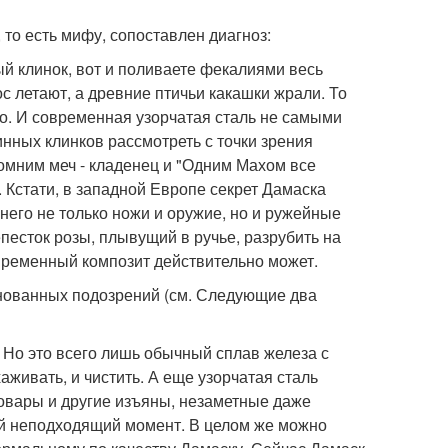
о есть мифу, сопоставлен диагноз:
тый клинок, вот и поливаете фекалиями весь
с летают, а древние птичьи какашки жрали. То
лабо. И современная узорчатая сталь не самыми
нных клинков рассмотреть с точки зрения
помним меч - кладенец и "Одним Махом все
. Кстати, в западной Европе секрет Дамаска
него не только ножи и оружие, но и ружейные
песток розы, плывущий в ручье, разрубить на
овременный композит действительно может.
основанных подозрений (см. Следующие два
о. Но это всего лишь обычный сплав железа с
аживать, и чистить. А еще узорчатая сталь
овары и другие изъяны, незаметные даже
ый неподходящий момент. В целом же можно