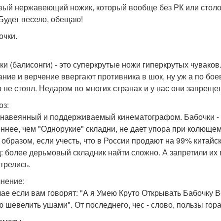
вый нержавеющий ножик, который вообще без РК или столов
 Будет весело, обещаю!
очки.
ки (балисонги) - это суперкрутые ножи гиперкрутых чувако
ание и верчение ввергают противника в шок, ну уж а по бо
о не стоял. Недаром во многих странах и у нас они запреще
оз:
 навеянный и поддерживаемый кинематографом. Бабочки - 
ннее, чем "Однорукие" складни, не дает упора при колющем
 образом, если учесть, что в России продают на 99% китай
: более дерьмовый складник найти сложно. А запретили их 
трелись.
нение:
чае если вам говорят: "А я Умею Круто Открывать Бабочку 
ю шевелить ушами". От последнего, чес - слово, пользы гор