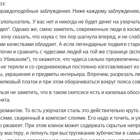
оз:
равдоподобные заблуждения. Ниже каждому заблуждению, т
- злопыхатель. У вас нет и никогда не будет денег на узорча
дел". Однако же, смею заметить, современные люди в космо
я хочу сказать, что наука с тех пор шагнула вперед, и не с
ми качествами обладает. А если легендарные подвиги стари
огии и сравнить с чудесами людей на той же странице (вс
о Убивахом"), то окажется, что чудеса сильно преувеличены
 не теряли и со средневековья постоянно изготавливают из 
ы, украшения и предметы интерьера. Впрочем, разрезать ле
шелковый платок и при этом оборачиваться вокруг пояса с
льзя не заметить, что в таком скепсисе есть и капелька об
нкта.
- романтик. То есть узорчатая сталь это действительно крут
сями, сваренный в композит слоями. Его надо и точить, и ух
о ржавеет. При этом клинок может содержать скрытые непр
у мастеру, и лопнуть при выстругивании зубочистки в сам