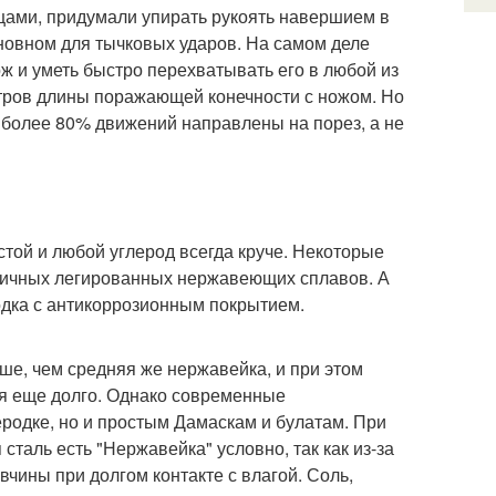
ьцами, придумали упирать рукоять навершием в
новном для тычковых ударов. На самом деле
ж и уметь быстро перехватывать его в любой из
етров длины поражающей конечности с ножом. Но
х более 80% движений направлены на порез, а не
тстой и любой углерод всегда круче. Некоторые
отличных легированных нержавеющих сплавов. А
одка с антикоррозионным покрытием.
ше, чем средняя же нержавейка, и при этом
ся еще долго. Однако современные
еродке, но и простым Дамаскам и булатам. При
сталь есть "Нержавейка" условно, так как из-за
чины при долгом контакте с влагой. Соль,