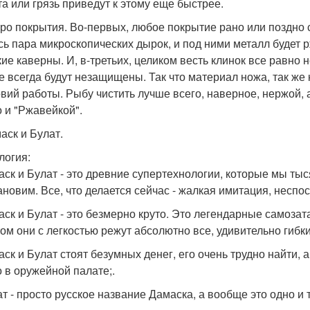
та или грязь приведут к этому еще быстрее.
про покрытия. Во-первых, любое покрытие рано или поздно с
сь пара микроскопических дырок, и под ними металл будет рж
кие каверны. И, в-третьих, целиком весть клинок все равно 
е всегда будут незащищены. Так что материал ножа, так же 
овий работы. Рыбу чистить лучше всего, наверное, нержой,
 и "Ржавейкой".
аск и Булат.
огия:
аск и Булат - это древние супертехнологии, которые мы тыс
ановим. Все, что делается сейчас - жалкая имитация, неспо
аск и Булат - это безмерно круто. Это легендарные самозат
том они с легкостью режут абсолютно все, удивительно гибк
аск и Булат стоят безумных денег, его очень трудно найти,
о в оружейной палате;.
ат - просто русское название Дамаска, а вообще это одно и 