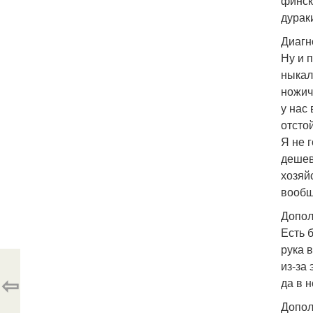
финск
дурак
Диагн
Ну и 
ныкал
ножич
у нас
отстой
Я не 
дешев
хозяй
вообщ
Допол
Есть 
рука 
из-за 
⇦
да в н
Допол