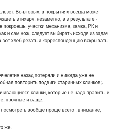
лезет. Во-вторых, в покрытиях всегда может
аветь втихаря, незаметно, а в результате -
не покроешь, участки механизма, замка, РК и
как и сам нож, следует выбирать исходя из задач
 а вот хлеб резать и корреспонденцию вскрывать
ячелетия назад потеряли и никогда уже не
собная повторить подвиги старинных клинков;.
ачивающиеся клинки, которые не надо править, и
ие, прочные и ваще;.
 а посмотреть вообще проще всего , внимание,
то же.