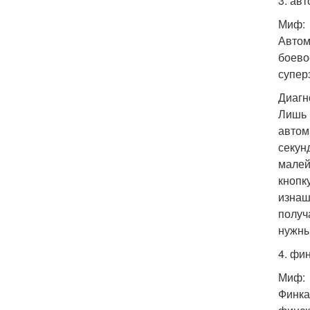
3. ав
Миф:
Автом
боево
супер
Диагн
Лишь в
автом
секун
малей
кнопк
изнаш
получ
нужны
4. фин
Миф:
Финка