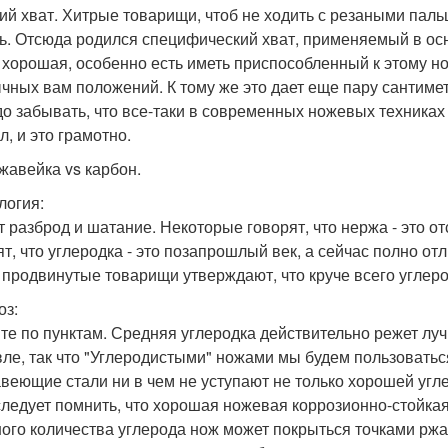
ий хват. Хитрые товарищи, чтоб не ходить с резаными пал
ь. Отсюда родился специфический хват, применяемый в ос
 хорошая, особенно есть иметь приспособленный к этому но
чных вам положений. К тому же это дает еще пару сантим
до забывать, что все-таки в современных ножевых техника
л, и это грамотно.
ржавейка vs карбон.
огия:
ут разброд и шатание. Некоторые говорят, что нержа - это о
ят, что углеродка - это позапрошлый век, а сейчас полно 
 продвинутые товарищи утверждают, что круче всего углер
оз:
те по пунктам. Средняя углеродка действительно режет луч
ле, так что "Углеродистыми" ножами мы будем пользовать
веющие стали ни в чем не уступают не только хорошей угл
следует помнить, что хорошая ножевая коррозионно-стойкая 
ого количества углерода нож может покрыться точками ржав