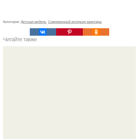
Категории:
Детская мебель
,
Современный интерьер квартиры
Читайте также
Таинственный замок булочника Филиппова.