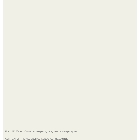
Стильная квартира в светлых приятных тонах.
"Ух, Заморочился же Дизайнер", - подумала я, когда
зашла в кафе - бар "слезы березы".
© 2026 Всё об интерьере для дома и квартиры
Контакты
Пользовательское соглашение