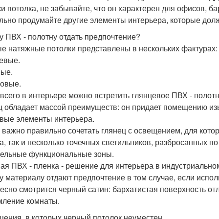
ки потолка, не забывайте, что он характерен для офисов, б
льно продумайте другие элементы интерьера, которые до
у ПВХ - полотну отдать предпочтение?
е натяжные потолки представлены в нескольких фактурах:
евые.
ые.
овые.
всего в интерьере можно встретить глянцевое ПВХ - полотно
ц обладает массой преимуществ: он придает помещению изы
вые элементы интерьера.
 важно правильно сочетать глянец с освещением, для котор
а, так и несколько точечных светильников, разбросанных 
дельные функциональные зоны.
ая ПВХ - пленка - решение для интерьера в индустриальном
у материалу отдают предпочтение в том случае, если испо
есно смотрится черный сатин: бархатистая поверхность от
ление комнаты.
ения, в которых черный потолок неуместен.