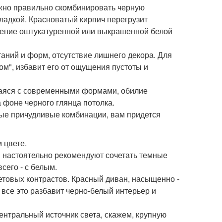
жно правильно скомбинировать черную
кладкой. Красноватый кирпич перегрузит
тение оштукатуренной или выкрашенной белой
аний и форм, отсутствие лишнего декора. Для
м", избавит его от ощущения пустоты и
щаяся с современными формами, обилие
а фоне черного глянца потолка.
амые причудливые комбинации, вам придется
 цвете.
ы настоятельно рекомендуют сочетать темные
сего - с белым.
ветовых контрастов. Красный диван, насыщенно -
 все это разбавит черно-белый интерьер и
нтральный источник света, скажем, крупную