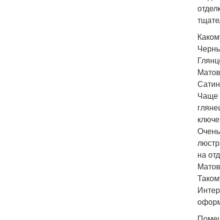
отдел
тщате
Каком
Черны
Глянц
Матов
Сатин
Чаще 
гляне
ключе
Очень
люстр
на от
Матов
Таком
Интер
оформ
Помещ