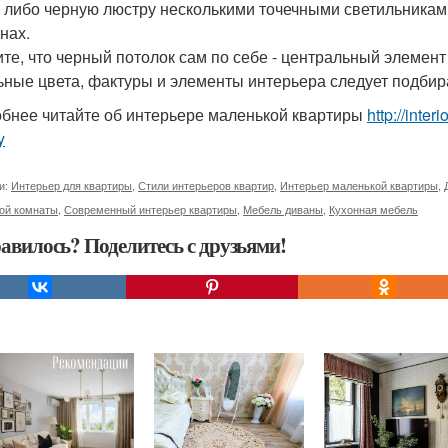
 либо черную люстру несколькими точечными светильниками,
нах.
те, что черный потолок сам по себе - центральный элемен
ьные цвета, фактуры и элементы интерьера следует подбира
бнее читайте об интерьере маленькой квартиры
http://inter
y
и:
Интерьер для квартиры
,
Стили интерьеров квартир
,
Интерьер маленькой квартиры
,
ной комнаты
,
Современный интерьер квартиры
,
Мебель диваны
,
Кухонная мебель
авилось? Поделитесь с друзьями!