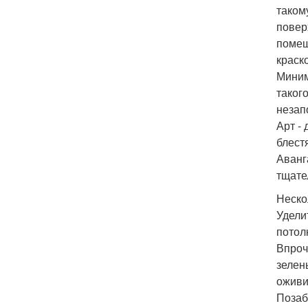
таком
повер
помещ
краск
Миним
таког
незап
Арт -
блест
Аванг
тщате
Неско
Удели
потол
Впроч
зелен
оживи
Позаб