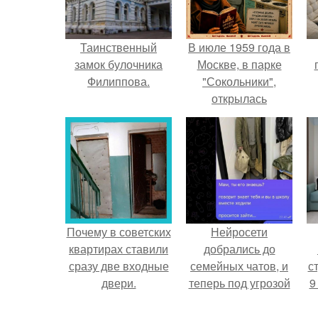
Таинственный
В июле 1959 года в
замок булочника
Москве, в парке
Филиппова.
"Сокольники",
открылась
американская
н
национальная
выставка.
Почему в советских
Нейросети
квартирах ставили
добрались до
сразу две входные
семейных чатов, и
ст
двери.
теперь под угрозой
9
мамины нервы.