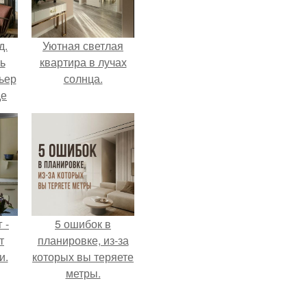
д.
Уютная светлая
ь
квартира в лучах
ьер
солнца.
де
 -
5 ошибок в
т
планировке, из-за
и.
которых вы теряете
метры.