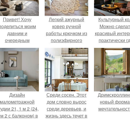
Привет! Хочу
Легкий ажурный
Культурный ко
поделиться моим
ковер ручной
Можно сделат
давним и
работы крючком из
красивый интер
очередным
полиэфирного
практически г
еопубликованным
шнура связан.
угодно.
проектом.
Дизайн
Среди сосен. Этот
Дримскроллинг
малометражной
дом словно вырос
новый форма
удии 21, 1 м 2 (24,
среди деревьев, и
мечтательност
 м 2 с балконом) в
жизнь здесь течет в
Краснодаре.
собственном ритме
- спокойно, без