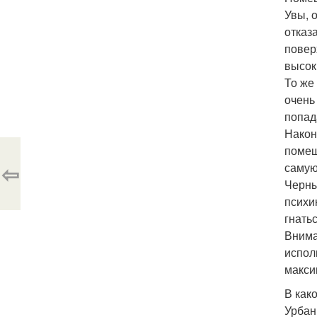
Увы, 
отказ
повер
высок
То же
очень
попад
Након
помещ
⇦
самую
Черны
психи
гнать
Внима
испол
макси
В как
Урбан