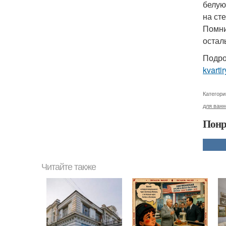
белую
на сте
Помни
остал
Подро
kvartir
Категори
для ван
Понр
Читайте также