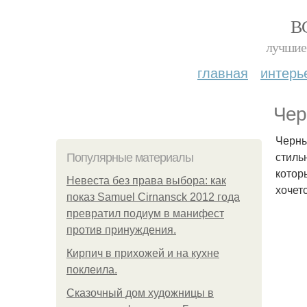
В
лучшие 
главная
интерь
Чер
Черны
стиль
Популярные материалы
котор
Невеста без права выбора: как
хочет
показ Samuel Cirnansck 2012 года
превратил подиум в манифест
против принуждения.
Кирпич в прихожей и на кухне
поклеила.
Сказочный дом художницы в