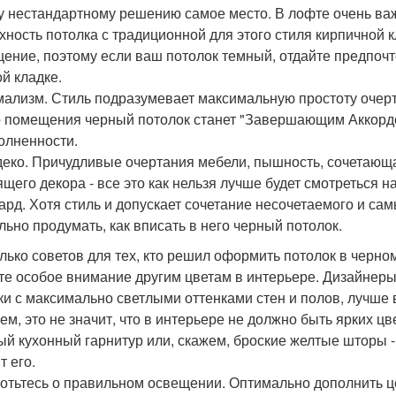
у нестандартному решению самое место. В лофте очень ва
хность потолка с традиционной для этого стиля кирпичной 
ение, поэтому если ваш потолок темный, отдайте предпоч
ой кладке.
ализм. Стиль подразумевает максимальную простоту очерт
о помещения черный потолок станет "Завершающим Аккордо
олненности.
 деко. Причудливые очертания мебели, пышность, сочетаю
ящего декора - все это как нельзя лучше будет смотреться н
ард. Хотя стиль и допускает сочетание несочетаемого и с
льно продумать, как вписать в него черный потолок.
лько советов для тех, кто решил оформить потолок в черном
те особое внимание другим цветам в интерьере. Дизайнер
ки с максимально светлыми оттенками стен и полов, лучше в
ем, это не значит, что в интерьере не должно быть ярких ц
ый кухонный гарнитур или, скажем, броские желтые шторы -
т его.
отьтесь о правильном освещении. Оптимально дополнить це