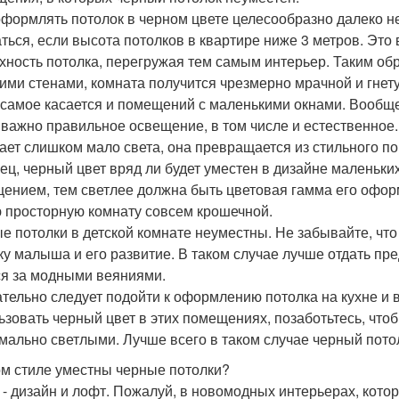
оформлять потолок в черном цвете целесообразно далеко не
аться, если высота потолков в квартире ниже 3 метров. Это
хность потолка, перегружая тем самым интерьер. Таким обр
ими стенами, комната получится чрезмерно мрачной и гнет
 самое касается и помещений с маленькими окнами. Вообщ
 важно правильное освещение, в том числе и естественное.
ает слишком мало света, она превращается из стильного п
ец, черный цвет вряд ли будет уместен в дизайне маленьки
ением, тем светлее должна быть цветовая гамма его оформл
 просторную комнату совсем крошечной.
е потолки в детской комнате неуместны. Не забывайте, что
ку малыша и его развитие. В таком случае лучше отдать пр
ся за модными веяниями.
тельно следует подойти к оформлению потолка на кухне и 
ьзовать черный цвет в этих помещениях, позаботьтесь, чтоб
мально светлыми. Лучше всего в таком случае черный потол
ом стиле уместны черные потолки?
 - дизайн и лофт. Пожалуй, в новомодных интерьерах, ко