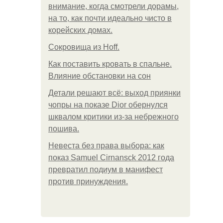
внимание, когда смотрели дорамы,
на то, как почти идеально чисто в
корейских домах.
Сокровища из Hoff.
Как поставить кровать в спальне.
Влияние обстановки на сон
Детали решают всё: выход приянки
чопры на показе Dior обернулся
шквалом критики из-за небрежного
пошива.
Невеста без права выбора: как
показ Samuel Cirnansck 2012 года
превратил подиум в манифест
против принуждения.