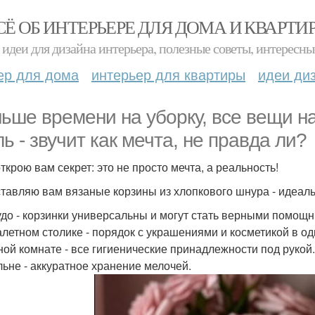
СЁ ОБ ИНТЕРЬЕРЕ ДЛЯ ДОМА И КВАРТИ
идеи для дизайна интерьера, полезные советы, интересны
ер для дома
интерьер для квартиры
идеи ди
ьше времени на уборку, все вещи на
ль - звучит как мечта, не правда ли?
ткрою вам секрет: это не просто мечта, а реальность!
тавляю вам вязаные корзины из хлопкового шнура - идеаль
удо - корзинки универсальны и могут стать верными помощ
алетном столике - порядок с украшениями и косметикой в од
ной комнате - все гигиенические принадлежности под рукой.
льне - аккуратное хранение мелочей.