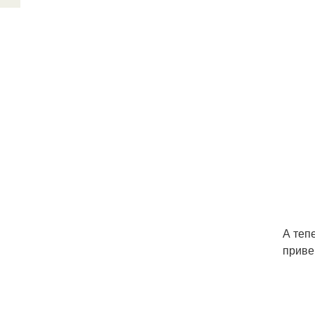
А теп
приве