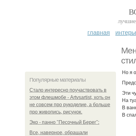
В
лучшие 
главная
интерь
Мен
сти
Но я о
Популярные материалы
Предс
Стало интересно поучаствовать в
Эти ч
этом флешмобе - Artvsartist, хоть он
На ту
не совсем про рукоделие, а больше
В ван
про живопись, рисунок.
В спа
Эко - панно "Песочный Берег":
Все, наверное, обращали