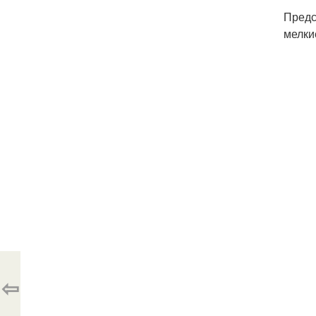
Предс
мелки
⇦