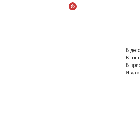
В дет
В гос
В при
И даж