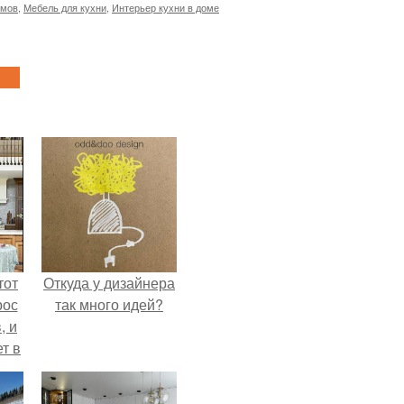
омов
,
Мебель для кухни
,
Интерьер кухни в доме
тот
Откуда у дизайнера
рос
так много идей?
, и
ет в
тме
з