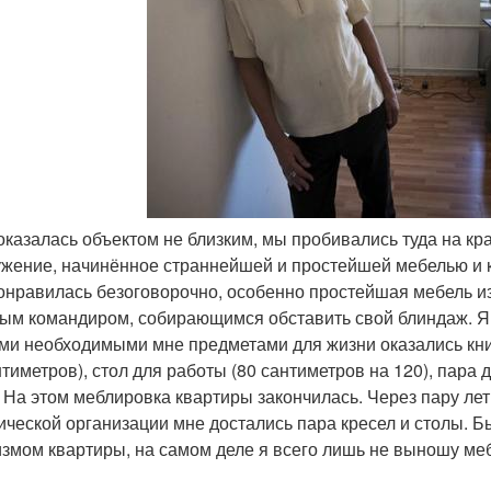
a оказалась объектом не близким, мы пробивались туда на кр
жение, начинённое страннейшей и простейшей мебелью и кв
онравилась безоговорочно, особенно простейшая мебель и
ым командиром, собирающимся обставить свой блиндаж. Я
и необходимыми мне предметами для жизни оказались книж
нтиметров), стол для работы (80 сантиметров на 120), пара
. На этом меблировка квартиры закончилась. Через пару ле
ической организации мне достались пара кресел и столы. Б
измом квартиры, на самом деле я всего лишь не выношу меб