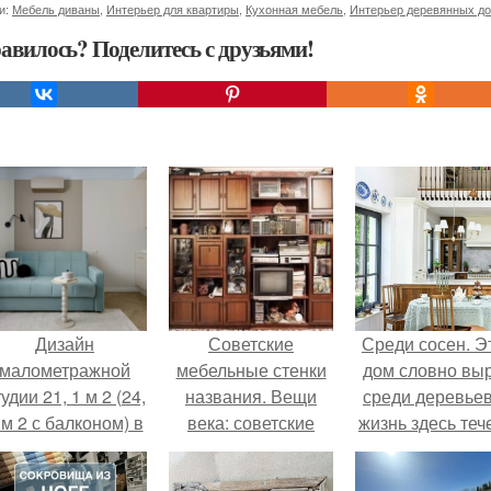
и:
Мебель диваны
,
Интерьер для квартиры
,
Кухонная мебель
,
Интерьер деревянных д
авилось? Поделитесь с друзьями!
Дизайн
Советские
Среди сосен. Э
малометражной
мебельные стенки
дом словно вы
удии 21, 1 м 2 (24,
названия. Вещи
среди деревьев
 м 2 с балконом) в
века: советские
жизнь здесь теч
Краснодаре.
стенки 80-х.
собственном ри
- спокойно, бе