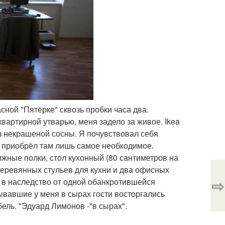
асной "Пятёрке" сквозь пробки часа два.
артирной утварью, меня задело за живое. Ikea
з некрашеной сосны. Я почувствовал себя
 приобрёл там лишь самое необходимое.
ные полки, стол кухонный (80 сантиметров на
 деревянных стульев для кухни и два офисных
⇨
т в наследство от одной обанкротившейся
ывавшие у меня в сырах гости восторгались
ель. "Эдуард Лимонов -"в сырах".