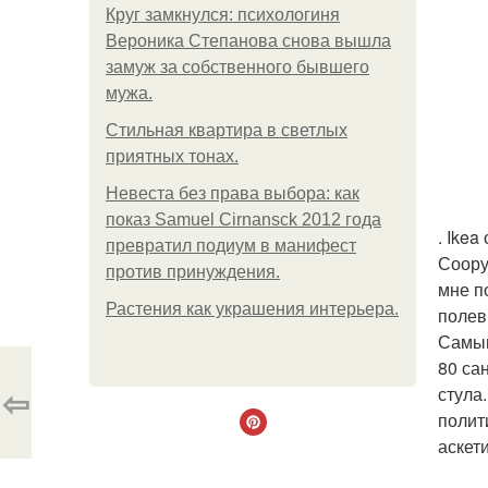
Круг замкнулся: психологиня
Вероника Степанова снова вышла
замуж за собственного бывшего
мужа.
Стильная квартира в светлых
приятных тонах.
Невеста без права выбора: как
показ Samuel Cirnansck 2012 года
. Ike
превратил подиум в манифест
Соору
против принуждения.
мне п
Растения как украшения интерьера.
полев
Самым
80 са
⇦
стула
полит
аскет