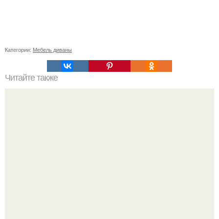
Категории:
Мебель диваны
Читайте также
В доме не держатся деньги, что делать. Приметы, чтобы
деньги водились