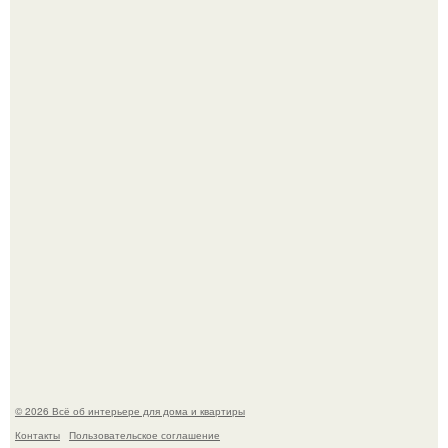
Стильный ремонт в двушке - мечта реальностью стала!
Нейросети добрались до семейных чатов, и теперь под
угрозой мамины нервы.
© 2026 Всё об интерьере для дома и квартиры
Контакты
Пользовательское соглашение