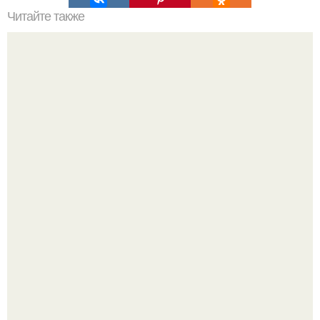
Читайте также
Резьба по дереву в стиле барокко. Резьба по дереву:
стилистические направления и характерные узоры.
Недавно сказали, что дизайну в ижгту учат лучше, чем в