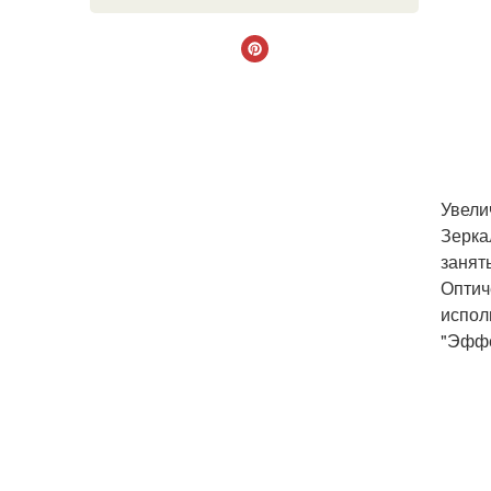
Увели
Зерка
занят
Оптич
испол
"Эффе