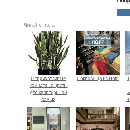
Понр
Читайте также
Неприхотливые
Сокровища из Hoff.
Т
комнатные цветы
для квартиры. 10
б
самых
и
неприхотливых
комнатных
растений или цветы
для лентяя.