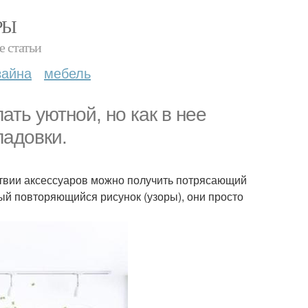
РЫ
е статьи
зайна
мебель
ть уютной, но как в нее
ладовки.
ствии аксессуаров можно получить потрясающий
ный повторяющийся рисунок (узоры), они просто