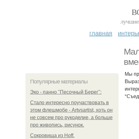
В
лучшие 
главная
интерь
Мал
вме
Мы пр
Выраз
Популярные материалы
интер
Эко - панно "Песочный Берег":
"Съед
Стало интересно поучаствовать в
этом флешмобе - Artvsartist, хоть он
не совсем про рукоделие, а больше
про живопись, рисунок.
Сокровища из Hoff.