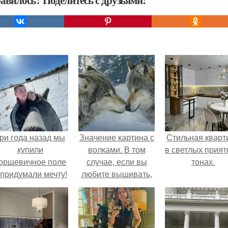
авилось? Поделитесь с друзьями!
ри года назад мы
Значение картина с
Стильная кварт
купили
волками. В том
в светлых прия
орщевичное поле
случае, если вы
тонах.
 придумали мечту!
любите вышивать,
то наверняка
задумывались о
том, что означает та
или иная вышитая