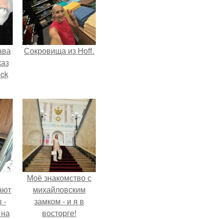
ава
Сокровища из Hoff.
каз
sck
иум
тив
.
Моё знакомство с
ают
михайловским
 -
замком - и я в
 на
восторге!