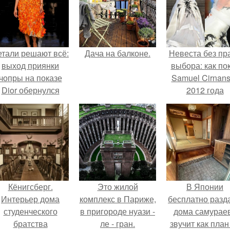
етали решают всё:
Дача на балконе.
Невеста без пр
выход приянки
выбора: как по
чопры на показе
Samuel Cirnan
Dior обернулся
2012 года
шквалом критики
превратил под
из-за небрежного
в манифест про
пошива.
принуждения
Кёнигсберг.
Это жилой
В Японии
Интерьер дома
комплекс в Париже,
бесплатно разд
студенческого
в пригороде нуази -
дома самураев
братства
ле - гран.
звучит как план