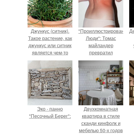
Джункус (ситник).
"Проиллюстрированные
Д
Такое растение, как
Люди": Томас
джункус или ситник
майландер
является чем-то
превратил
новым и не совсем
солнечные ожоги в
обычным для
арт - объект.
дизайна
интерьеров.
Эко - панно
Двухкомнатная
"Песочный Берег":
квартира в стиле
сканди кинфолк и
мебелью 50-х годов