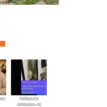
ают
Нейросети
добрались до