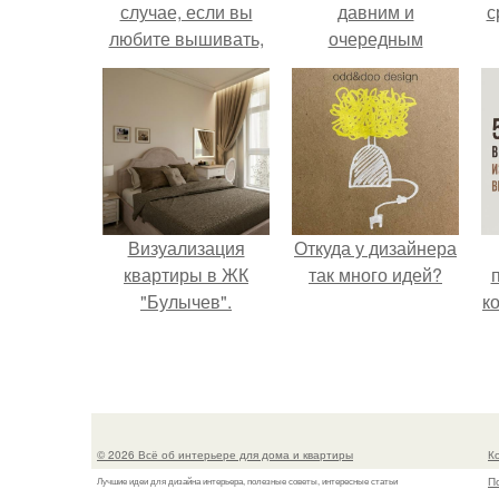
случае, если вы
давним и
с
любите вышивать,
очередным
то наверняка
неопубликованным
задумывались о
проектом.
том, что означает та
или иная вышитая
вами картина.
Визуализация
Откуда у дизайнера
квартиры в ЖК
так много идей?
"Булычев".
к
© 2026 Всё об интерьере для дома и квартиры
К
П
Лучшие идеи для дизайна интерьера, полезные советы, интересные статьи