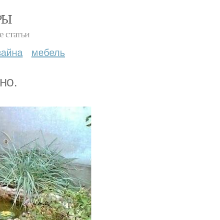
РЫ
е статьи
зайна
мебель
но.