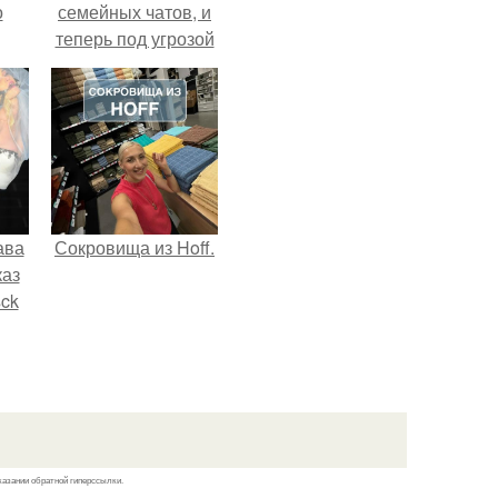
о
семейных чатов, и
теперь под угрозой
мамины нервы.
ава
Сокровища из Hoff.
каз
sck
иум
тив
.
казании обратной гиперссылки.