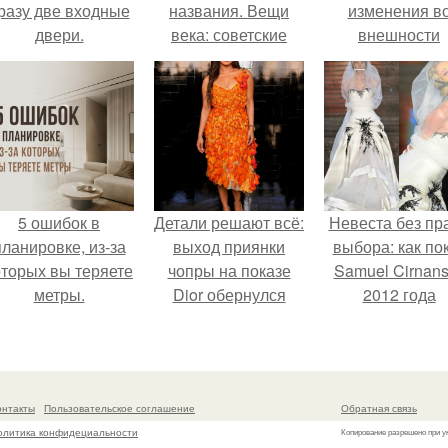
разу две входные
названия. Вещи
изменения в
двери.
века: советские
внешности
стенки 80-х.
актрисы.
5 ошибок в
Детали решают всё:
Невеста без пр
планировке, из-за
выход приянки
выбора: как по
оторых вы теряете
чопры на показе
Samuel Cirnan
метры.
Dior обернулся
2012 года
шквалом критики
превратил под
из-за небрежного
в манифест про
пошива.
принуждения
онтакты
Пользовательское соглашение
Обратная связь
олитика конфидециальности
Копирование разрешено при у