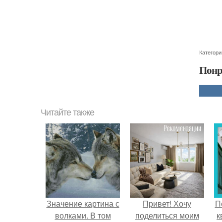
Категори
Понр
Читайте также
Значение картина с
Привет! Хочу
П
волками. В том
поделиться моим
к