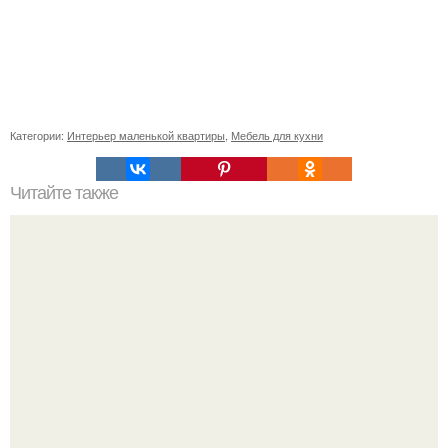
Категории:
Интерьер маленькой квартиры
,
Мебель для кухни
Читайте также
Кабинет директора, как оформить. Дизайн кабинета
руководителя: зонирование, выбор декора, модные
тенденции