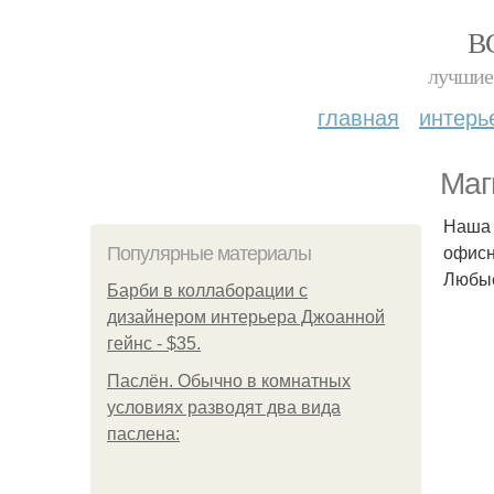
В
лучшие 
главная
интерь
Маг
Наша 
офисн
Популярные материалы
Любые
Барби в коллаборации с
дизайнером интерьера Джоанной
гейнс - $35.
Паслён. Обычно в комнатных
условиях разводят два вида
паслена: