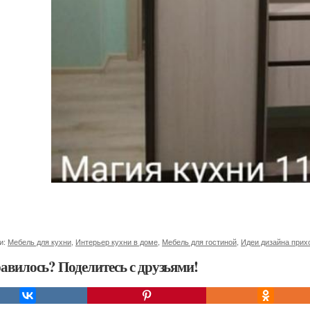
и:
Мебель для кухни
,
Интерьер кухни в доме
,
Мебель для гостиной
,
Идеи дизайна прих
авилось? Поделитесь с друзьями!