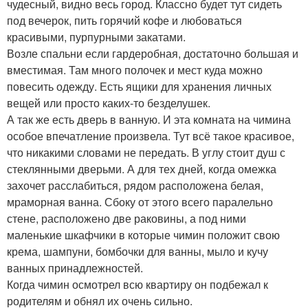
чудесный, видно весь город. Классно будет тут сидеть
под вечерок, пить горячий кофе и любоваться
красивыми, пурпурными закатами.
Возле спальни если гардеробная, достаточно большая и
вместимая. Там много полочек и мест куда можно
повесить одежду. Есть ящики для хранения личных
вещей или просто каких-то безделушек.
А так же есть дверь в ванную. И эта комната на чимина
особое впечатление произвела. Тут всё такое красивое,
что никакими словами не передать. В углу стоит душ с
стеклянными дверьми. А для тех дней, когда омежка
захочет расслабиться, рядом расположена белая,
мраморная ванна. Сбоку от этого всего паралельно
стене, расположено две раковины, а под ними
маленькие шкафчики в которые чимин положит свою
крема, шампуни, бомбочки для ванны, мыло и кучу
ванных принадлежностей.
Когда чимин осмотрел всю квартиру он подбежал к
родителям и обнял их очень сильно.