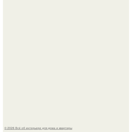
Визуализация квартиры в ЖК "Булычев".
Среди сосен. Этот дом словно вырос среди деревьев, и
жизнь здесь течет в собственном ритме - спокойно, без
спешки и лишнего шума.
© 2026 Всё об интерьере для дома и квартиры