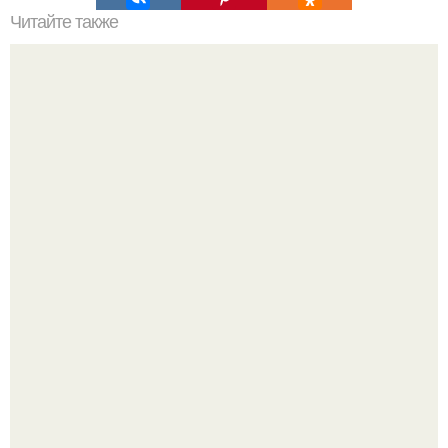
Читайте также
Маленькая ванная комнат 3. 5 кв.
Три инструмента, которые реально связывают квартиру
в единое целое - и ни один из них не требует сносить
стены.