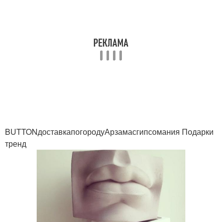
BUTTONдоставкапогородуАрзамасгипсомания Подарки
тренд