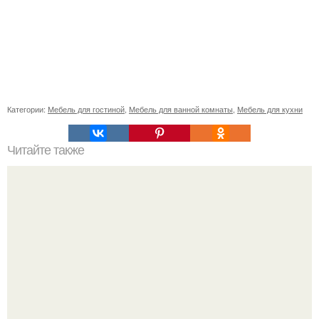
Категории:
Мебель для гостиной
,
Мебель для ванной комнаты
,
Мебель для кухни
Читайте также
Советские мебельные стенки названия. Вещи века:
советские стенки 80-х.