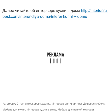
Далее читайте об интерьере кухни в доме
http://interior.ru-
best.com/interer-dlya-doma/interer-kuhni-v-dome
Категории:
Стили интерьеров квартир
,
Интерьер для квартиры
,
Дешевая мебель
,
Мебель для кухни
,
Интерьер кухни в доме
,
Мебель для ванной комнаты