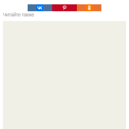
Читайте также
Спальня по фен - ШУЙ.
5 ошибок в планировке, из-за которых вы теряете метры.