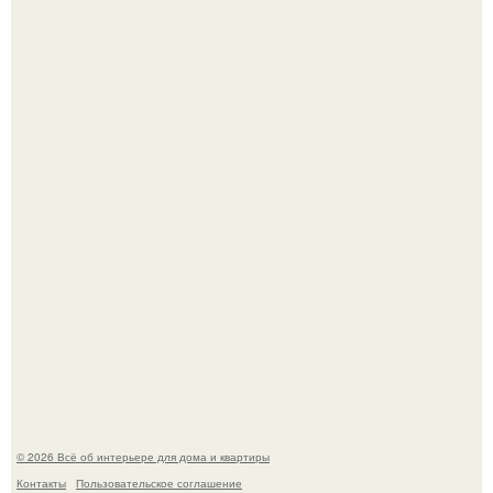
В Японии бесплатно раздают дома самураев - звучит как
план на новую жизнь.
Готовясь к поездке, мы листали путеводители по городу
и наткнулись на фотографию белого дворца.
© 2026 Всё об интерьере для дома и квартиры
Контакты
Пользовательское соглашение