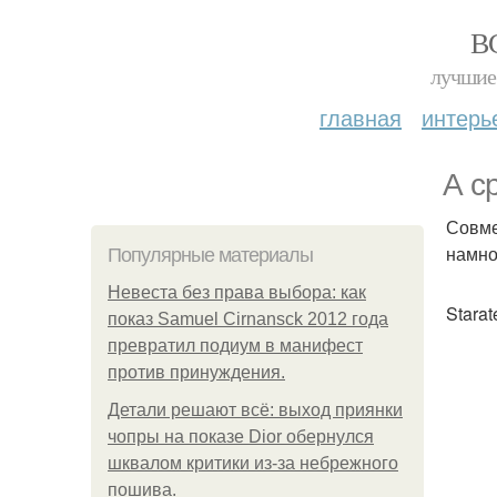
В
лучшие 
главная
интерь
А с
Совме
намно
Популярные материалы
Невеста без права выбора: как
Stara
показ Samuel Cirnansck 2012 года
превратил подиум в манифест
против принуждения.
Детали решают всё: выход приянки
чопры на показе Dior обернулся
шквалом критики из-за небрежного
пошива.