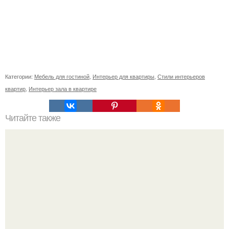
Категории:
Мебель для гостиной
,
Интерьер для квартиры
,
Стили интерьеров
квартир
,
Интерьер зала в квартире
Читайте также
Поведение клиентов маркетинг.