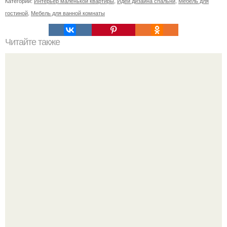
Категории:
Интерьер маленькой квартиры
,
Идеи дизайна спальни
,
Мебель для
гостиной
,
Мебель для ванной комнаты
Читайте также
Установка окон: как выбрать оптимальную температуру