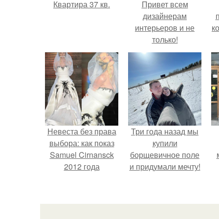
Квартира 37 кв.
Привет всем
дизайнерам
интерьеров и не
к
только!
Невеста без права
Три года назад мы
выбора: как показ
купили
Samuel Cirnansck
борщевичное поле
2012 года
и придумали мечту!
превратил подиум
в манифест против
принуждения.