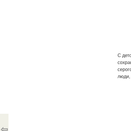
С дет
сохра
серог
люди, 
⇦