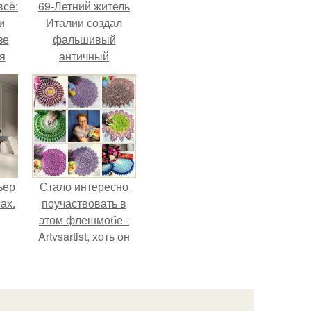
всё:
69-Летний житель
и
Италии создал
зе
фальшивый
я
античный
ки
амфитеатр и
го
долгое время
успешно выдавал
его за настоящее
историческое
наследие.
ьер
Стало интересно
ах.
поучаствовать в
этом флешмобе -
Artvsartist, хоть он
не совсем про
рукоделие, а
больше про
живопись, рисунок.