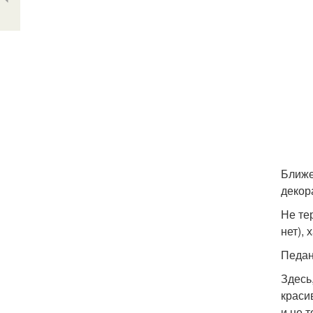
Ближе 
декор
Не те
нет), 
Педан
Здесь
краси
и не т