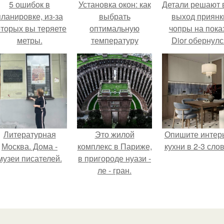
5 ошибок в
Установка окон: как
Детали решают 
планировке, из-за
выбрать
выход приянк
оторых вы теряете
оптимальную
чопры на пока
метры.
температуру
Dior обернулс
шквалом крити
из-за небрежно
пошива.
Литературная
Это жилой
Опишите интер
Москва. Дома -
комплекс в Париже,
кухни в 2-3 слов
музеи писателей.
в пригороде нуази -
ле - гран.