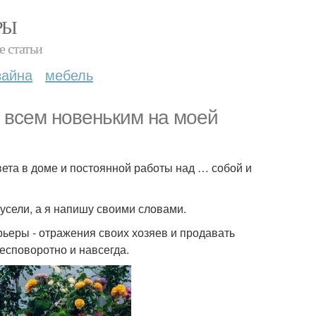
РЫ
е статьи
зайна
мебель
т всем новеньким на моей
вета в доме и постоянной работы над … собой и
русели, а я напишу своими словами.
рьеры - отражения своих хозяев и продавать
есповоротно и навсегда.