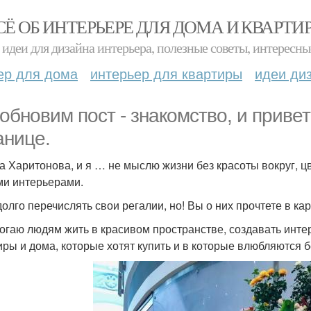
СЁ ОБ ИНТЕРЬЕРЕ ДЛЯ ДОМА И КВАРТИ
идеи для дизайна интерьера, полезные советы, интересны
ер для дома
интерьер для квартиры
идеи ди
обновим пост - знакомство, и приве
анице.
а Харитонова, и я … не мыслю жизни без красоты вокруг, ц
и интерьерами.
долго перечислять свои регалии, но! Вы о них прочтете в ка
огаю людям жить в красивом пространстве, создавать инте
иры и дома, которые хотят купить и в которые влюбляются б