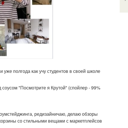
, и уже полгода как учу студентов в своей школе
 соусом "Посмотрите я Крутой" (спойлер - 99%
 хоумстейджинга, редизайничаю, делаю обзоры
 корзины со стильными вещами с маркетплейсов